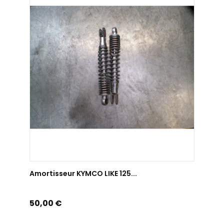
AJOUTER AU PANIER
Amortisseur KYMCO LIKE 125...
Amort
Prix
Prix
50,00 €
99,0