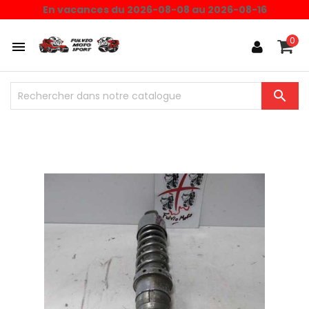
En vacances du 2026-08-08 au 2026-08-16
0

