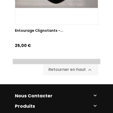
AJOUTER AU PANIER
Entourage Clignotants -...
Prix
25,00 €
Retourner en haut

Nous Contacter

Produits
