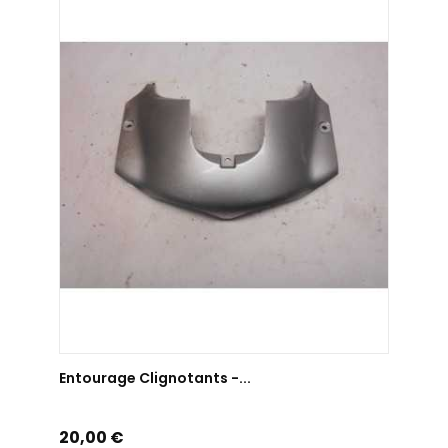
AJOUTER AU PANIER
Entourage Clignotants -...
Prix
20,00 €