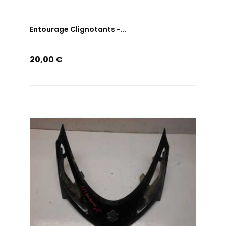
AJOUTER AU PANIER
Entourage Clignotants -...
Prix
20,00 €