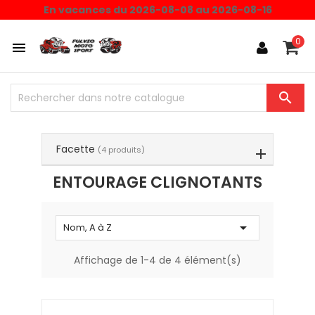
Choisissez une valeur...
En vacances du 2026-08-08 au 2026-08-16
0


Facette
(4 produits)
ENTOURAGE CLIGNOTANTS

Nom, A à Z
Affichage de 1-4 de 4 élément(s)