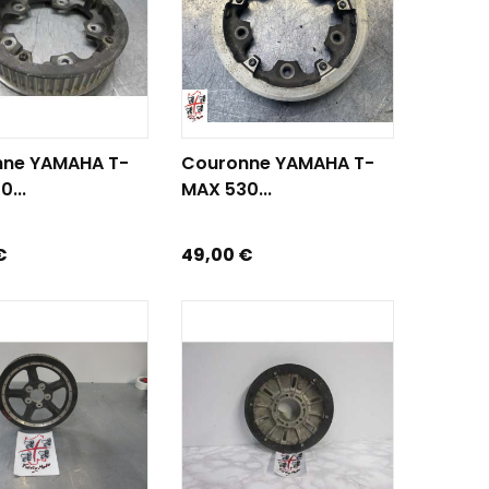
R AU PANIER
AJOUTER AU PANIER
ne YAMAHA T-
Couronne YAMAHA T-
...
MAX 530...
Prix
€
49,00 €