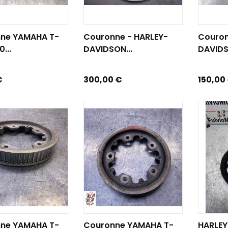
R AU PANIER
AJOUTER AU PANIER
AJOUTE
ne YAMAHA T-
Couronne - HARLEY-
Couron
...
DAVIDSON...
DAVIDS
Prix
Prix
€
300,00 €
150,00
R AU PANIER
AJOUTER AU PANIER
AJOUTE
ne YAMAHA T-
Couronne YAMAHA T-
HARLE