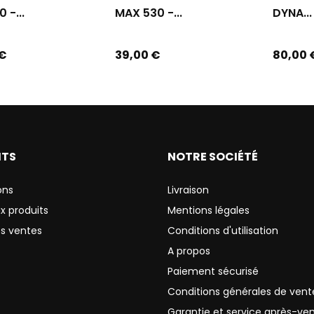
 -...
MAX 530 -...
DYNA...
Prix
Prix
 €
39,00 €
80,00 
ITS
NOTRE SOCIÉTÉ
ons
Livraison
x produits
Mentions légales
es ventes
Conditions d'utilisation
A propos
Paiement sécurisé
Conditions générales de vent
Garantie et service après-ve