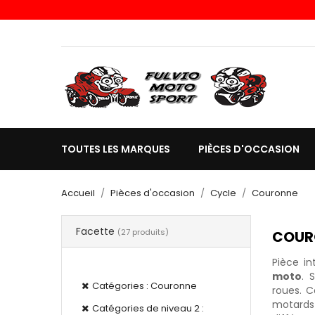
Choisissez une valeur...
TOUTES LES MARQUES
PIÈCES D'OCCASION
Accueil
Pièces d'occasion
Cycle
Couronne
Facette
(27 produits)
COUR
Filtres actifs
Pièce i
moto
.
S
Catégories : Couronne
roues. 
motards 
Catégories de niveau 2 :