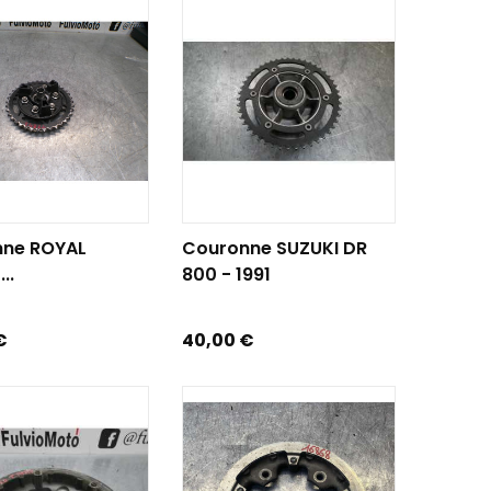
R AU PANIER
AJOUTER AU PANIER
nne ROYAL
Couronne SUZUKI DR
..
800 - 1991
Prix
€
40,00 €