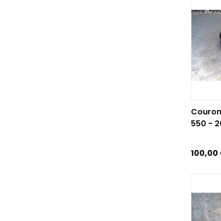
AJOUTE
Couro
550 - 
Prix
100,00