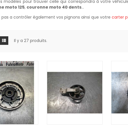
ts modèles pour trouver celle qui correspondra à votre véhicul
e moto 125
,
couronne moto 40 dents
…
z pas a contrôler également vos pignons ainsi que votre
carter 
Il y a 27 produits.
R AU PANIER
AJOUTER AU PANIER
AJOUTE