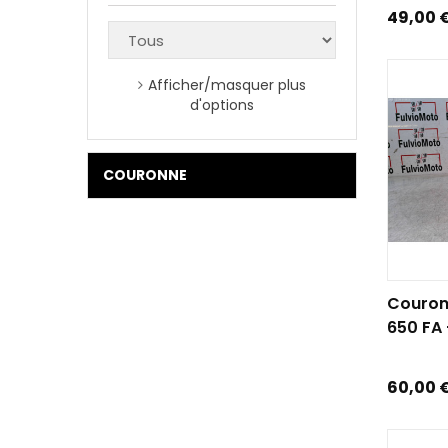
Prix
49,00 
Afficher/masquer plus
d'options
COURONNE
AJOUTE
Couron
650 FA -
Prix
60,00 