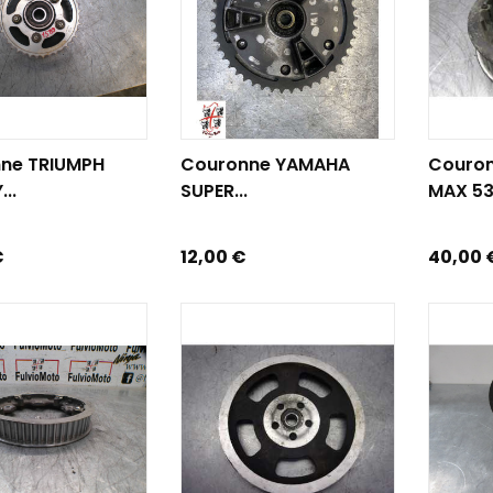
R AU PANIER
AJOUTER AU PANIER
AJOUTE
ne TRIUMPH
Couronne YAMAHA
Couron
..
SUPER...
MAX 530
Prix
Prix
€
12,00 €
40,00 