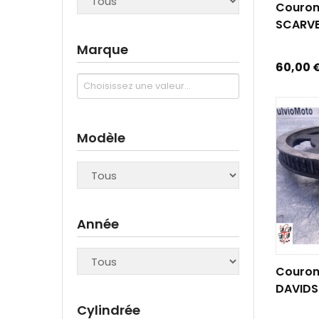
Couro
SCARVER
Marque
Prix
60,00 
Modèle
Année
AJOUTE
Couron
DAVIDS
Cylindrée