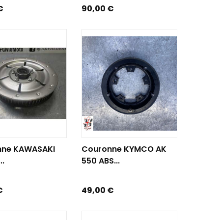
Prix
€
90,00 €
R AU PANIER
AJOUTER AU PANIER
nne KAWASAKI
Couronne KYMCO AK
..
550 ABS...
Prix
€
49,00 €