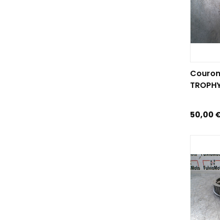
AJOUTE
Couron
TROPHY.
Prix
50,00 