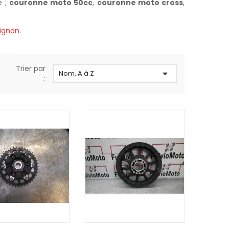
e ;
couronne moto 50cc
,
couronne moto cross
,
pignon
.
Trier par

Nom, A à Z
:
R AU PANIER
AJOUTER AU PANIER