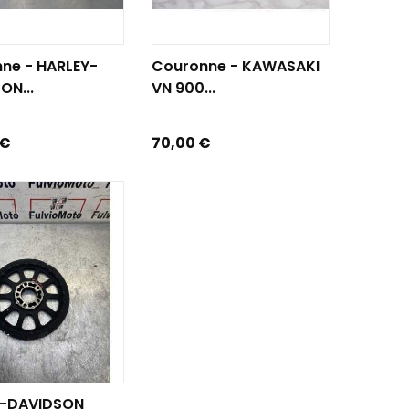
R AU PANIER
AJOUTER AU PANIER
ne - HARLEY-
Couronne - KAWASAKI
ON...
VN 900...
Prix
 €
70,00 €
R AU PANIER
Y-DAVIDSON