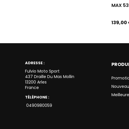
MAX 530
Prix
139,00
ADRESSE :
PRODU
Fulvio Moto Sport
437 Draille Du Mas Mollin
Promoti
13200 Arles
Nouveau
France
Meilleur
TÉLÉPHONE :
0490980059