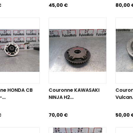
Prix
Prix
€
45,00 €
80,00 
R AU PANIER
AJOUTER AU PANIER
AJOUTE
ne HONDA CB
Couronne KAWASAKI
Couro
...
NINJA H2...
Vulcan.
Prix
Prix
€
70,00 €
50,00 