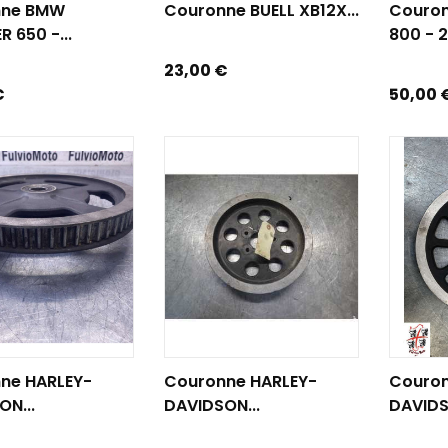
nne BMW
Couronne BUELL XB12X...
Couro
 650 -...
800 - 
Prix
23,00 €
Prix
€
50,00 
R AU PANIER
AJOUTER AU PANIER
AJOUTE
ne HARLEY-
Couronne HARLEY-
Couron
ON...
DAVIDSON...
DAVIDS