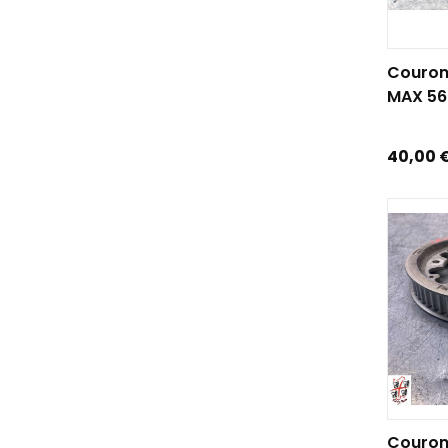
AJOUTE
Couron
MAX 560
Prix
40,00 
AJOUTE
Couron