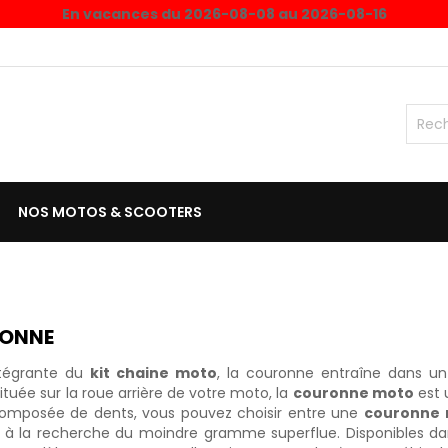
En vacances du 2026-08-08 au 2026-08-16
NOS MOTOS & SCOOTERS
ONNE
ntégrante du
kit chaine moto
, la couronne entraîne dans un
ituée sur la roue arrière de votre moto, la
couronne moto
est 
Composée de dents, vous pouvez choisir entre une
couronne 
à la recherche du moindre gramme superflue. Disponibles dan