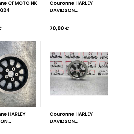
nne CFMOTO NK
Couronne HARLEY-
2024
DAVIDSON...
Prix
€
70,00 €
R AU PANIER
AJOUTER AU PANIER
ne HARLEY-
Couronne HARLEY-
ON...
DAVIDSON...