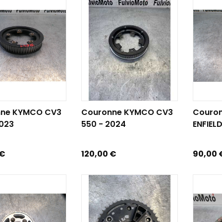
R AU PANIER
AJOUTER AU PANIER
AJOUTE
nne KYMCO CV3
Couronne KYMCO CV3
Couro
2023
550 - 2024
ENFIELD.
Prix
Prix
 €
120,00 €
90,00 