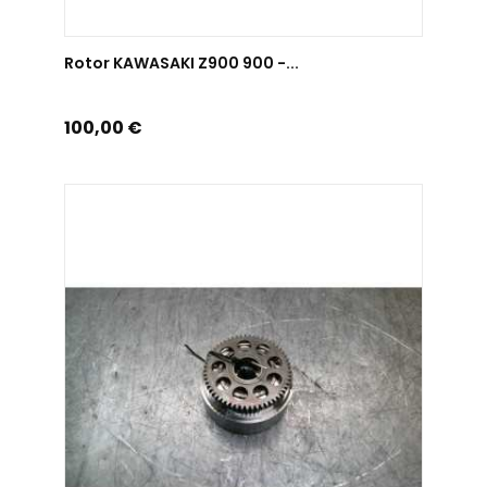
AJOUTER AU PANIER
Rotor KAWASAKI Z900 900 -...
Prix
100,00 €