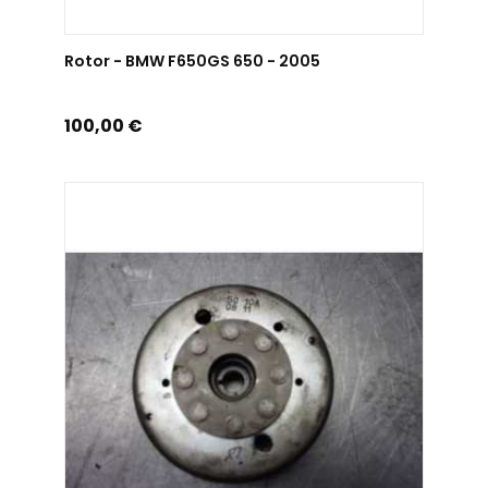
AJOUTER AU PANIER
Rotor - BMW F650GS 650 - 2005
Prix
100,00 €