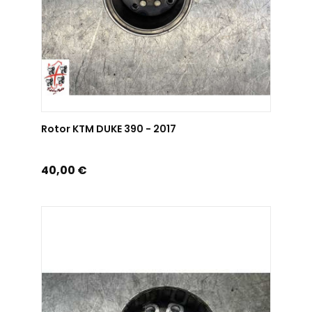
AJOUTER AU PANIER
Rotor KTM DUKE 390 - 2017
Prix
40,00 €