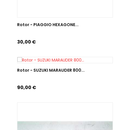
AJOUTER AU PANIER
Rotor - PIAGGIO HEXAGONE...
Prix
30,00 €
AJOUTER AU PANIER
Rotor - SUZUKI MARAUDER 800...
Prix
90,00 €