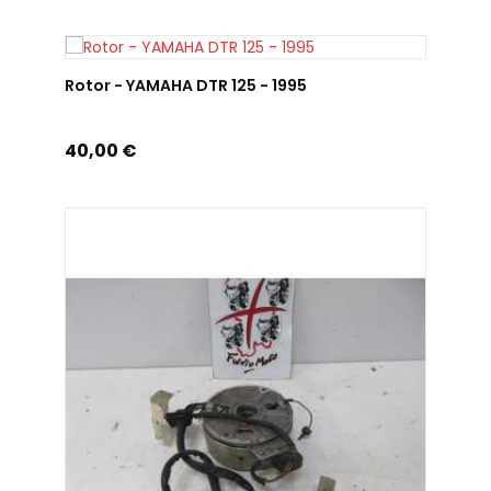
AJOUTER AU PANIER
Rotor - YAMAHA DTR 125 - 1995
Prix
40,00 €