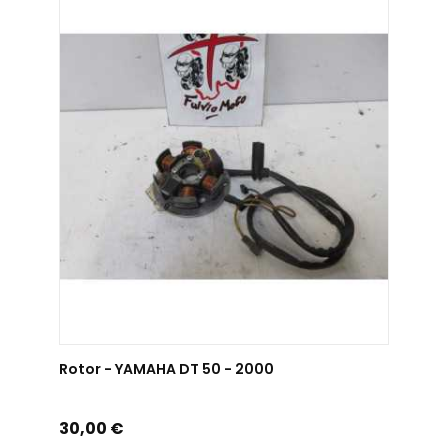
AJOUTER AU PANIER
Rotor - YAMAHA DT 50 - 2000
Prix
30,00 €