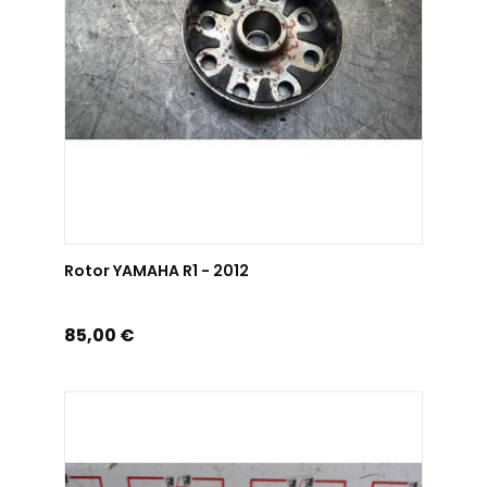
AJOUTER AU PANIER
Rotor YAMAHA R1 - 2012
Prix
85,00 €