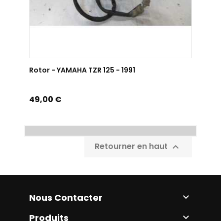
AJOUTER AU PANIER
Rotor - YAMAHA TZR 125 - 1991
Prix
49,00 €
Retourner en haut

Nous Contacter

Produits
