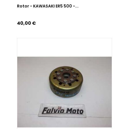
AJOUTER AU PANIER
Rotor - KAWASAKI ER5 500 -...
Prix
40,00 €