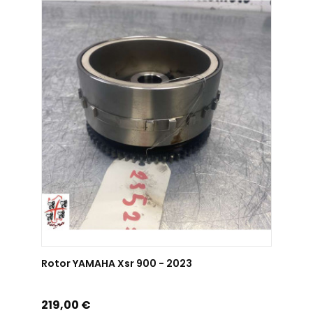
AJOUTER AU PANIER
Rotor YAMAHA Xsr 900 - 2023
Prix
219,00 €