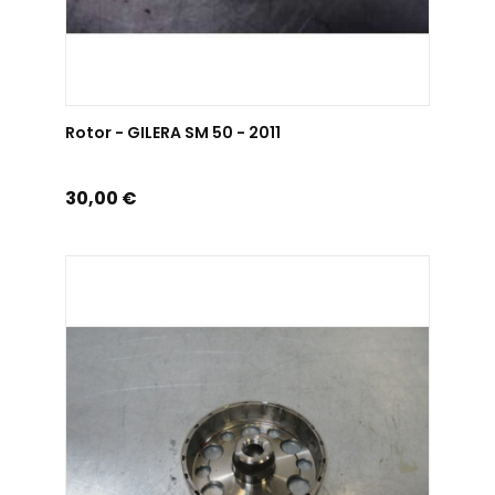
AJOUTER AU PANIER
Rotor - GILERA SM 50 - 2011
Prix
30,00 €