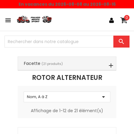
Choisissez une valeur...
En vacances du 2026-08-08 au 2026-08-16
0


Facette
(21 produits)
ROTOR ALTERNATEUR

Nom, A à Z
Affichage de 1-12 de 21 élément(s)