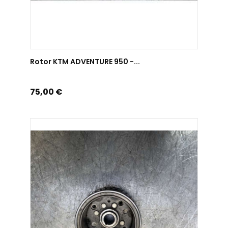
AJOUTER AU PANIER
Rotor KTM ADVENTURE 950 -...
Prix
75,00 €