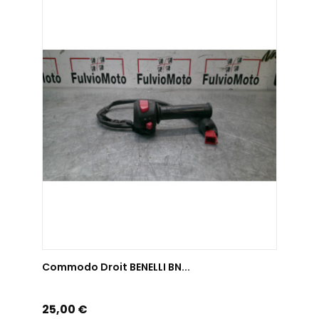
AJOUTER AU PANIER
Commodo Droit BENELLI BN...
Prix
25,00 €