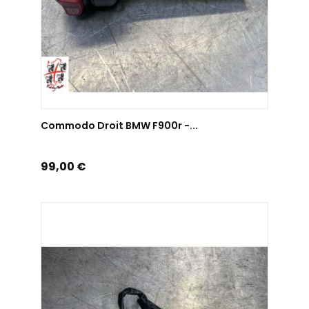
AJOUTER AU PANIER
Commodo Droit BMW F900r -...
Prix
99,00 €