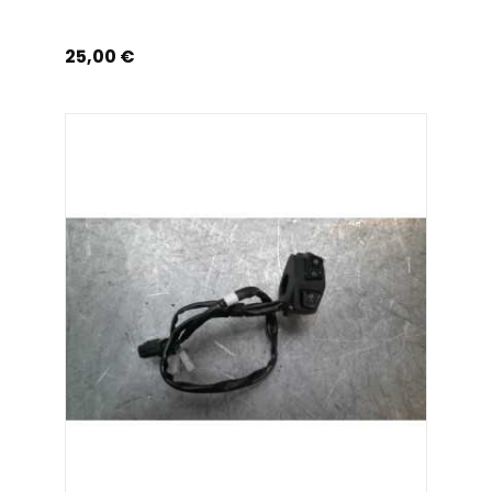
Prix
25,00 €