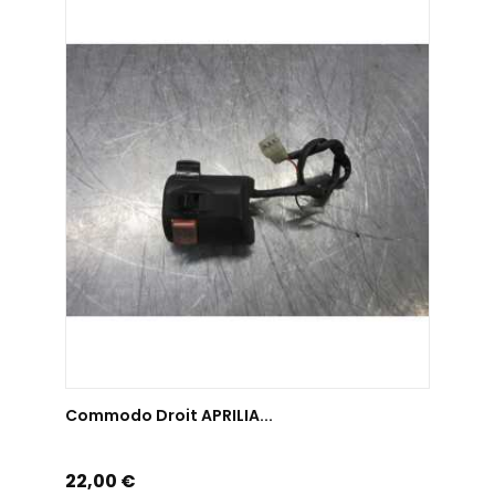
AJOUTER AU PANIER
Commodo Droit APRILIA...
Prix
22,00 €