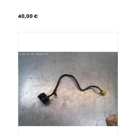
Prix
40,00 €