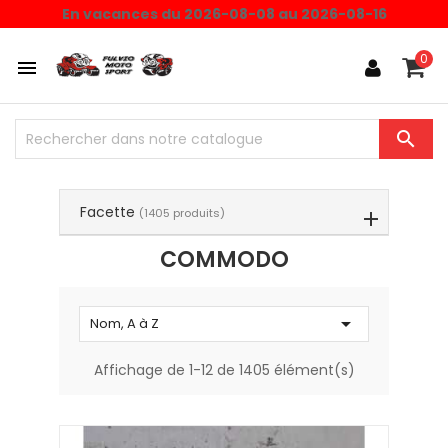
Choisissez une valeur...
En vacances du 2026-08-08 au 2026-08-16
0


Facette
(1405 produits)
COMMODO

Nom, A à Z
Affichage de 1-12 de 1405 élément(s)