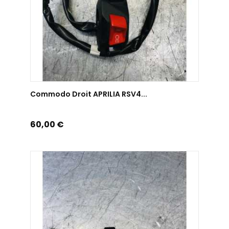
AJOUTER AU PANIER
Commodo Droit APRILIA RSV4...
Prix
60,00 €