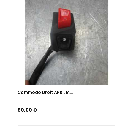
AJOUTER AU PANIER
Commodo Droit APRILIA...
Prix
80,00 €