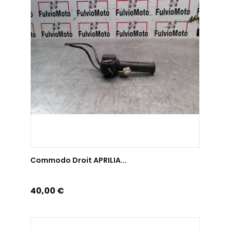
AJOUTER AU PANIER
Commodo Droit APRILIA...
Prix
40,00 €