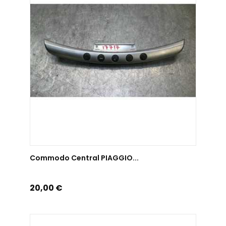
AJOUTER AU PANIER
Commodo Central PIAGGIO...
Prix
20,00 €