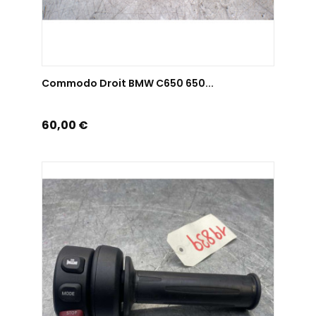
AJOUTER AU PANIER
Commodo Droit BMW C650 650...
Prix
60,00 €