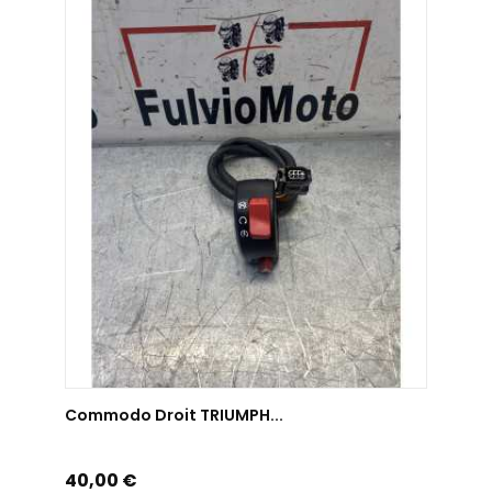
AJOUTER AU PANIER
Commodo Droit TRIUMPH...
Prix
40,00 €