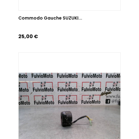
AJOUTER AU PANIER
Commodo Gauche SUZUKI...
Prix
25,00 €