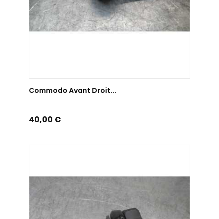
AJOUTER AU PANIER
Commodo Avant Droit...
Prix
40,00 €