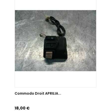
AJOUTER AU PANIER
Commodo Droit APRILIA...
Prix
18,00 €