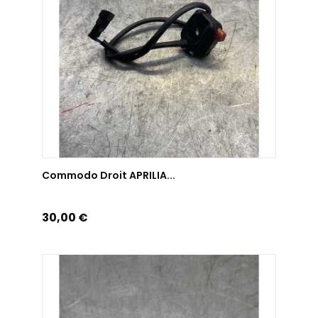
AJOUTER AU PANIER
Commodo Droit APRILIA...
Prix
30,00 €