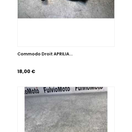
AJOUTER AU PANIER
Commodo Droit APRILIA...
Prix
18,00 €