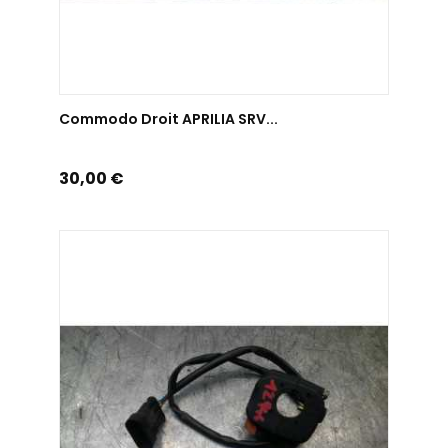
AJOUTER AU PANIER
Commodo Droit APRILIA SRV...
Prix
30,00 €