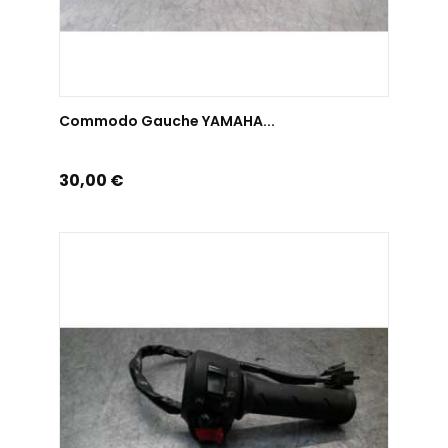
AJOUTER AU PANIER
Commodo Gauche YAMAHA...
Prix
30,00 €