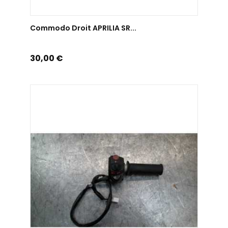
AJOUTER AU PANIER
Commodo Droit APRILIA SR...
Prix
30,00 €