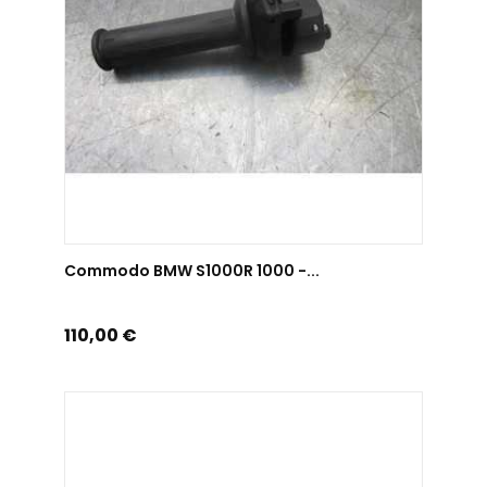
AJOUTER AU PANIER
Commodo BMW S1000R 1000 -...
Prix
110,00 €