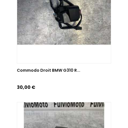
AJOUTER AU PANIER
Commodo Droit BMW G310 R...
Prix
30,00 €