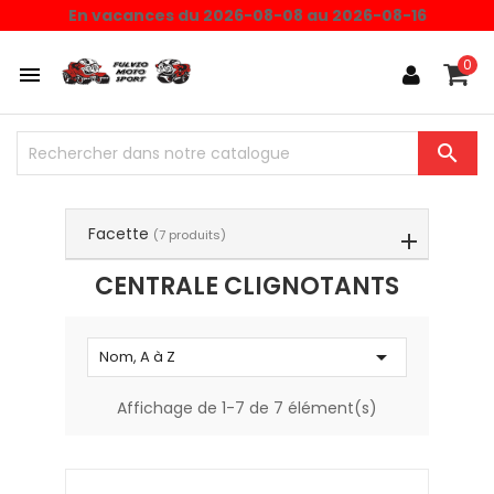
Choisissez une valeur...
En vacances du 2026-08-08 au 2026-08-16
0


Facette
(7 produits)
CENTRALE CLIGNOTANTS

Nom, A à Z
Affichage de 1-7 de 7 élément(s)