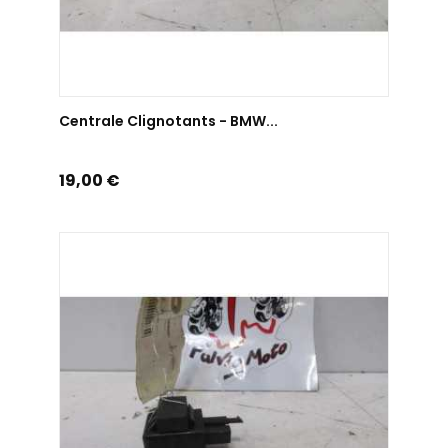
AJOUTER AU PANIER
Centrale Clignotants - BMW...
Prix
19,00 €