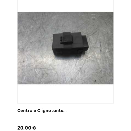
AJOUTER AU PANIER
Centrale Clignotants...
Prix
20,00 €