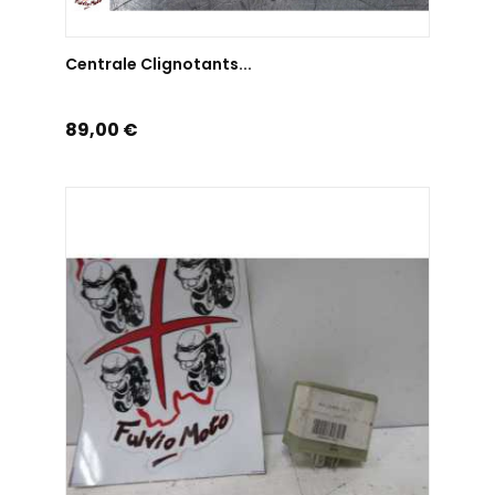
AJOUTER AU PANIER
Centrale Clignotants...
Prix
89,00 €