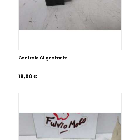
AJOUTER AU PANIER
Centrale Clignotants -...
Prix
19,00 €