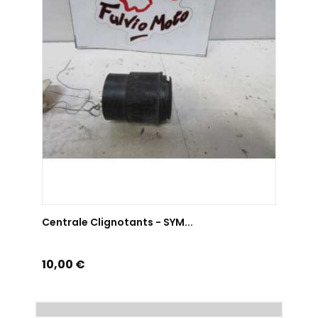
AJOUTER AU PANIER
Centrale Clignotants - SYM...
Prix
10,00 €