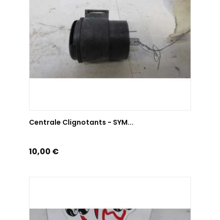
AJOUTER AU PANIER
Centrale Clignotants - SYM...
Prix
10,00 €