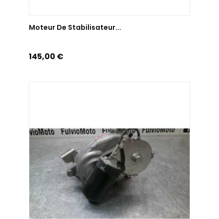
AJOUTER AU PANIER
Moteur De Stabilisateur...
Prix
145,00 €