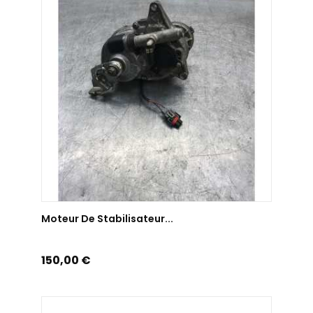
AJOUTER AU PANIER
Moteur De Stabilisateur...
Prix
150,00 €