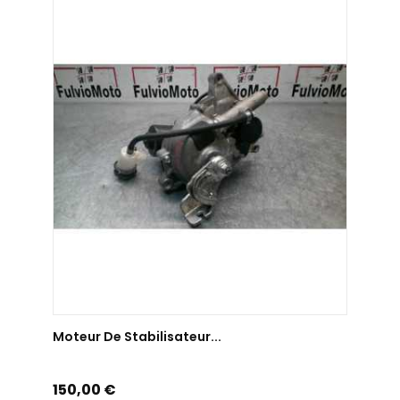
AJOUTER AU PANIER
Moteur De Stabilisateur...
Prix
150,00 €