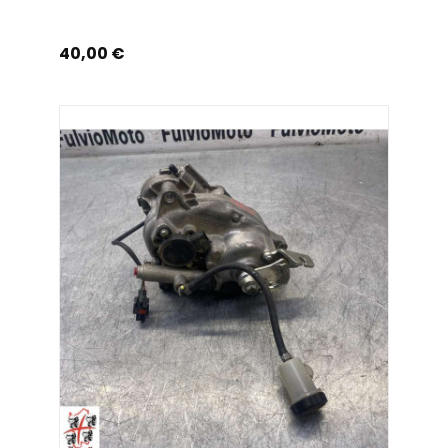
Prix
40,00 €