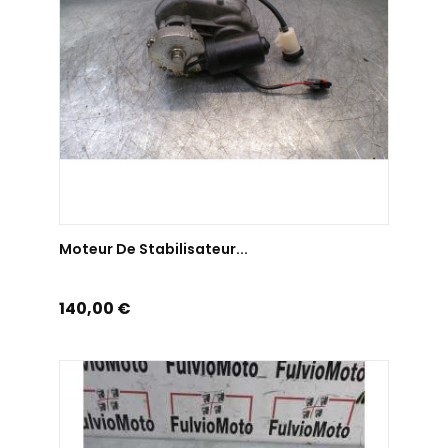
AJOUTER AU PANIER
Moteur De Stabilisateur...
Prix
140,00 €