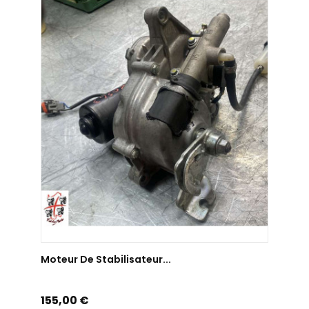
AJOUTER AU PANIER
Moteur De Stabilisateur...
Prix
155,00 €