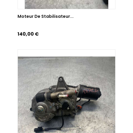
AJOUTER AU PANIER
Moteur De Stabilisateur...
Prix
140,00 €