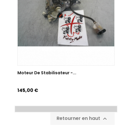
AJOUTER AU PANIER
Moteur De Stabilisateur -...
Prix
145,00 €
Retourner en haut
