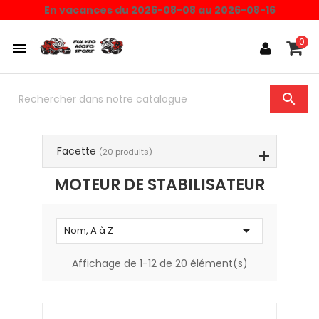
Choisissez une valeur...
En vacances du 2026-08-08 au 2026-08-16
0


Facette
(20 produits)
MOTEUR DE STABILISATEUR

Nom, A à Z
Affichage de 1-12 de 20 élément(s)