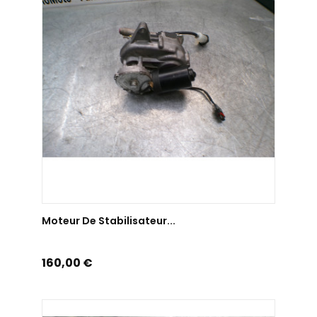
AJOUTER AU PANIER
Moteur De Stabilisateur...
Prix
160,00 €