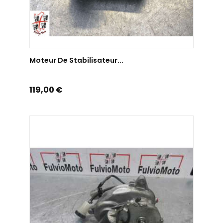
AJOUTER AU PANIER
Moteur De Stabilisateur...
Prix
119,00 €