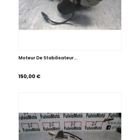
AJOUTER AU PANIER
Moteur De Stabilisateur...
Prix
150,00 €