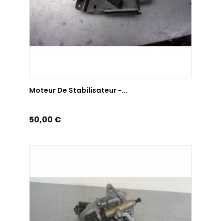
AJOUTER AU PANIER
Moteur De Stabilisateur -...
Prix
50,00 €