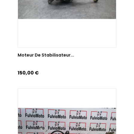
AJOUTER AU PANIER
Moteur De Stabilisateur...
Prix
150,00 €