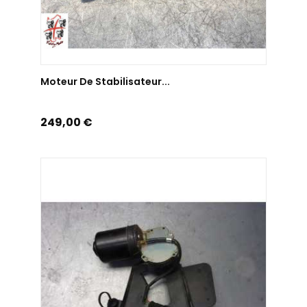
AJOUTER AU PANIER
Moteur De Stabilisateur...
Prix
249,00 €