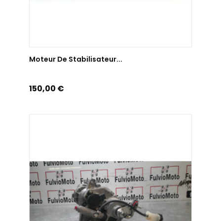
AJOUTER AU PANIER
Moteur De Stabilisateur...
Prix
150,00 €