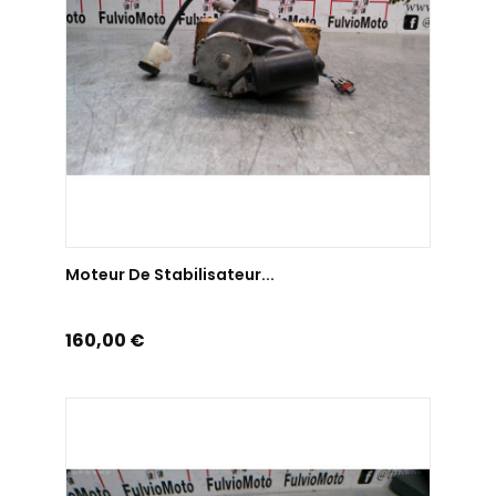
AJOUTER AU PANIER
Moteur De Stabilisateur...
Prix
160,00 €