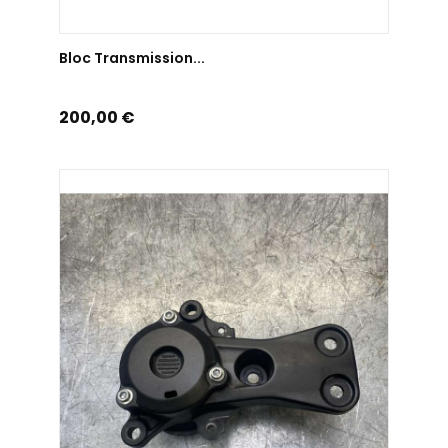
AJOUTER AU PANIER
Bloc Transmission...
Prix
200,00 €