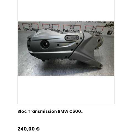
AJOUTER AU PANIER
Bloc Transmission BMW C600...
Prix
240,00 €