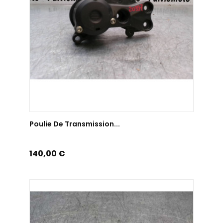
AJOUTER AU PANIER
Poulie De Transmission...
Prix
140,00 €