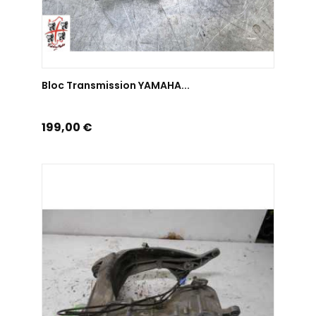
AJOUTER AU PANIER
Bloc Transmission YAMAHA...
Prix
199,00 €