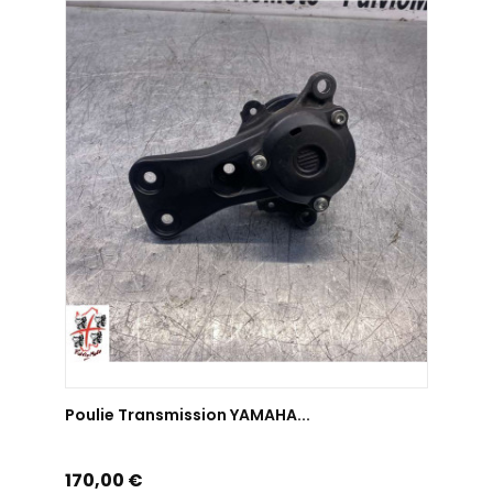
AJOUTER AU PANIER
Poulie Transmission YAMAHA...
Prix
170,00 €