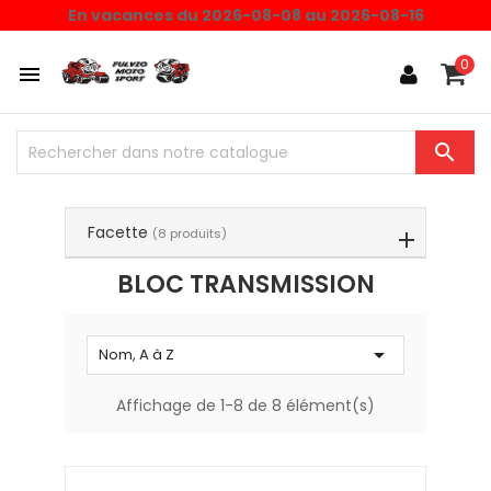
Choisissez une valeur...
En vacances du 2026-08-08 au 2026-08-16
0


Facette
(8 produits)
BLOC TRANSMISSION

Nom, A à Z
Affichage de 1-8 de 8 élément(s)