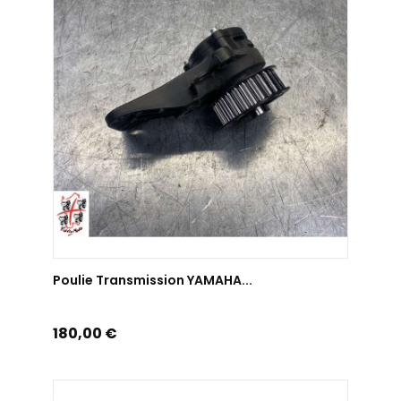
AJOUTER AU PANIER
Poulie Transmission YAMAHA...
Prix
180,00 €