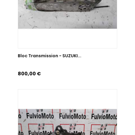
AJOUTER AU PANIER
Bloc Transmission - SUZUKI...
Prix
800,00 €