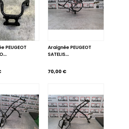
R AU PANIER
AJOUTER AU PANIER
ée PEUGEOT
Araignée PEUGEOT
...
SATELIS...
Prix
€
70,00 €