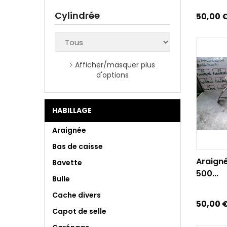
Cylindrée
Prix
50,00 
Afficher/masquer plus
d'options
HABILLAGE
Araignée
Bas de caisse
AJOUTE
Araign
Bavette
500...
Bulle
Cache divers
Prix
50,00 
Capot de selle