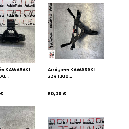
R AU PANIER
AJOUTER AU PANIER
ée KAWASAKI
Araignée KAWASAKI
0...
ZZR 1200...
Prix
 €
50,00 €