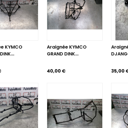
R AU PANIER
AJOUTER AU PANIER
AJOUTE
ée KYMCO
Araignée KYMCO
Araign
INK...
GRAND DINK...
DJANGO
Prix
Prix
€
40,00 €
35,00 