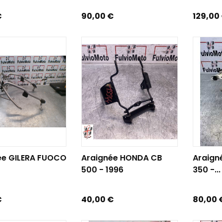
Prix
Prix
€
90,00 €
129,00
R AU PANIER
AJOUTER AU PANIER
AJOUTE
ée GILERA FUOCO
Araignée HONDA CB
Araign
500 - 1996
350 -...
Prix
Prix
€
40,00 €
80,00 