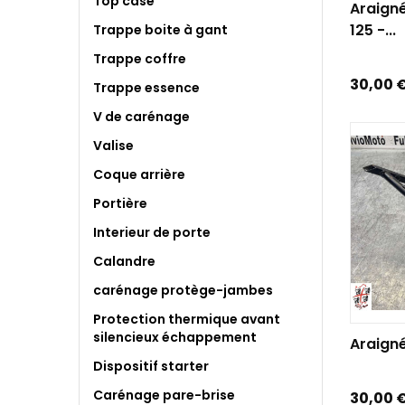
Top case
Araign
125 -...
Trappe boite à gant
Trappe coffre
Prix
30,00 
Trappe essence
V de carénage
Valise
Coque arrière
Portière
Interieur de porte
Calandre
carénage protège-jambes
Protection thermique avant
AJOUTE
silencieux échappement
Araigné
Dispositif starter
Carénage pare-brise
Prix
30,00 