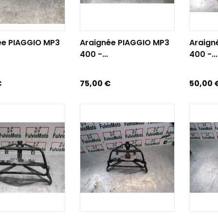
R AU PANIER
AJOUTER AU PANIER
AJOUTE
ée PIAGGIO MP3
Araignée PIAGGIO MP3
Araign
400 -...
400 -...
Prix
Prix
€
75,00 €
50,00 
R AU PANIER
AJOUTER AU PANIER
AJOUTE