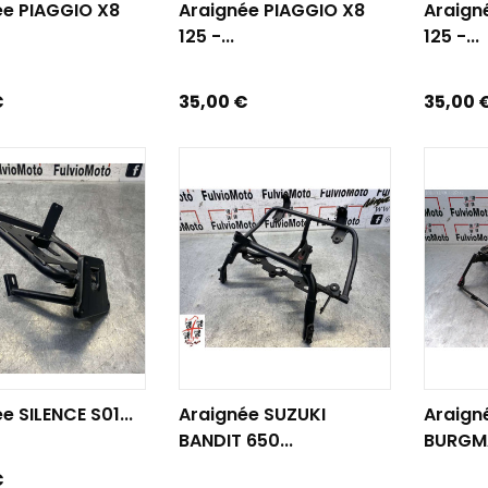
ée PIAGGIO X8
Araignée PIAGGIO X8
Araign
125 -...
125 -...
Prix
Prix
€
35,00 €
35,00 
R AU PANIER
AJOUTER AU PANIER
AJOUTE
e SILENCE S01...
Araignée SUZUKI
Araign
BANDIT 650...
BURGMA
€