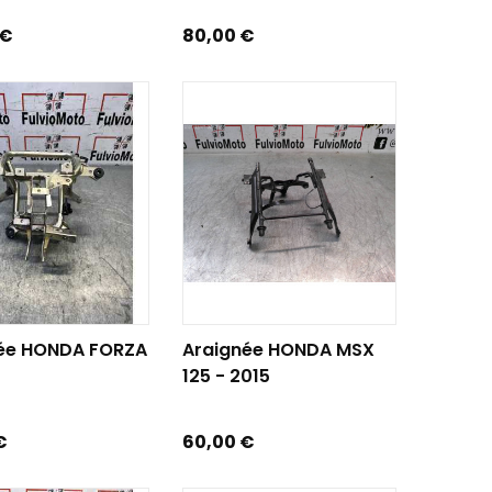
Prix
 €
80,00 €
R AU PANIER
AJOUTER AU PANIER
ée HONDA FORZA
Araignée HONDA MSX
125 - 2015
Prix
€
60,00 €