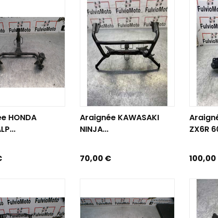
R AU PANIER
AJOUTER AU PANIER
AJOUTE
ée HONDA
Araignée KAWASAKI
Araign
P...
NINJA...
ZX6R 60
Prix
Prix
€
70,00 €
100,00