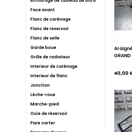
Entourage de tableau de bord
Face avant
Flanc de carénage
Flanc de reservoir
Flanc de selle
AJOUTE
Garde boue
Araign
GRAND D
Grille de radiateur
Interieur de carénage
Prix
40,00 
Interieur de flanc
Jonction
Lèche-roue
Marche-pied
Ouïe de réservoir
Pare carter