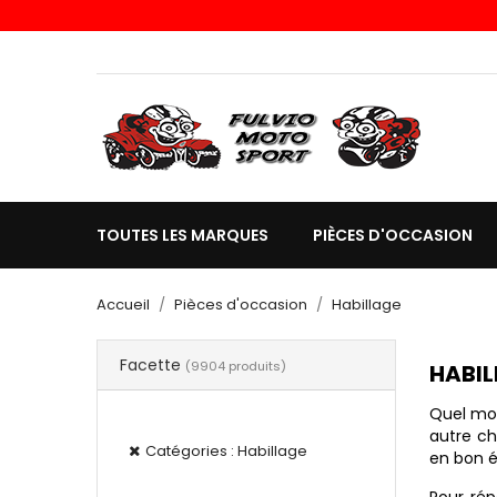
Choisissez une valeur...
TOUTES LES MARQUES
PIÈCES D'OCCASION
Accueil
Pièces d'occasion
Habillage
Facette
(9904 produits)
HABIL
Filtres actifs
Quel mot
autre ch
Catégories : Habillage
en bon é