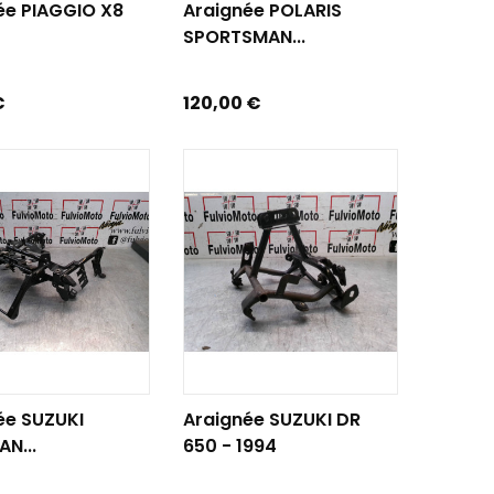
ée PIAGGIO X8
Araignée POLARIS
SPORTSMAN...
Prix
€
120,00 €
R AU PANIER
AJOUTER AU PANIER
ée SUZUKI
Araignée SUZUKI DR
N...
650 - 1994