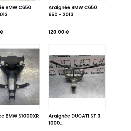
R AU PANIER
AJOUTER AU PANIER
ée BMW C650
Araignée BMW C650
2013
650 - 2013
Prix
 €
120,00 €
R AU PANIER
AJOUTER AU PANIER
ée BMW S1000XR
Araignée DUCATI ST 3
1000...