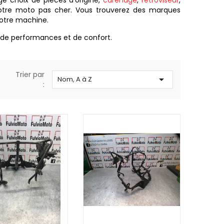
ge choix de pièces d'origine,
carénage
,
rétroviseur
,
 votre moto pas cher. Vous trouverez des marques
votre machine.
 de performances et de confort.
Trier par

Nom, A à Z
: