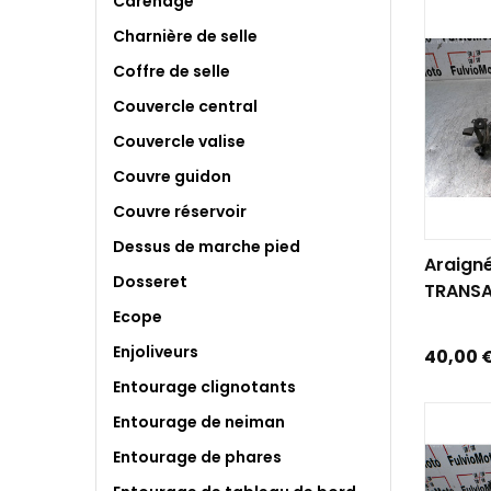
Carénage
Charnière de selle
Coffre de selle
Couvercle central
Couvercle valise
Couvre guidon
Couvre réservoir
AJOUTE
Dessus de marche pied
Araign
Dosseret
TRANSAL
Ecope
Enjoliveurs
Prix
40,00 
Entourage clignotants
Entourage de neiman
Entourage de phares