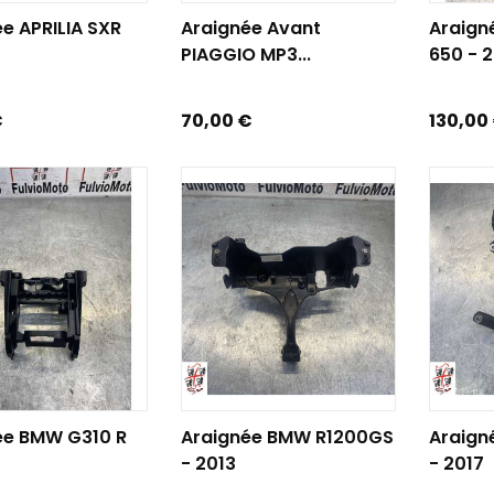
R AU PANIER
AJOUTER AU PANIER
AJOUTE
e APRILIA SXR
Araignée Avant
Araign
PIAGGIO MP3...
650 - 
Prix
Prix
€
70,00 €
130,00
R AU PANIER
AJOUTER AU PANIER
AJOUTE
ée BMW G310 R
Araignée BMW R1200GS
Araign
- 2013
- 2017