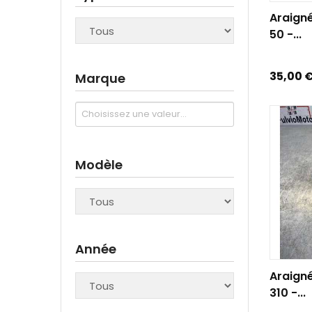
AJOUTE
Araigné
50 -...
Prix
35,00 
Marque
Modèle
Année
AJOUTE
Araign
310 -...