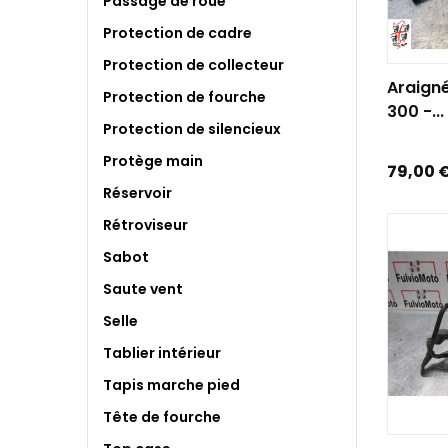
Passage de roue
Protection de cadre
Protection de collecteur
AJOUTE
Araign
Protection de fourche
300 -...
Protection de silencieux
Protège main
Prix
79,00 
Réservoir
Rétroviseur
Sabot
Saute vent
Selle
Tablier intérieur
Tapis marche pied
Tête de fourche
AJOUTE