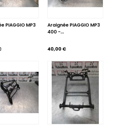
R AU PANIER
AJOUTER AU PANIER
ée PIAGGIO MP3
Araignée PIAGGIO MP3
400 -...
Prix
€
40,00 €
R AU PANIER
AJOUTER AU PANIER