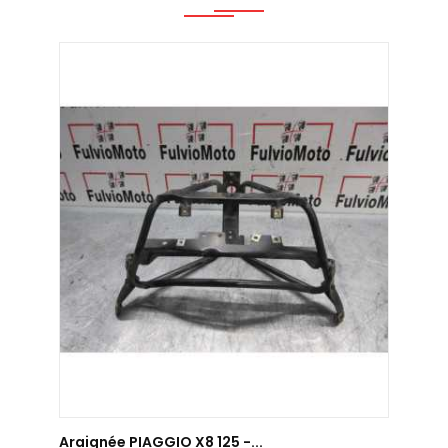
AJOUTER AU PANIER
Araignée PIAGGIO X8 125 -...
Araig