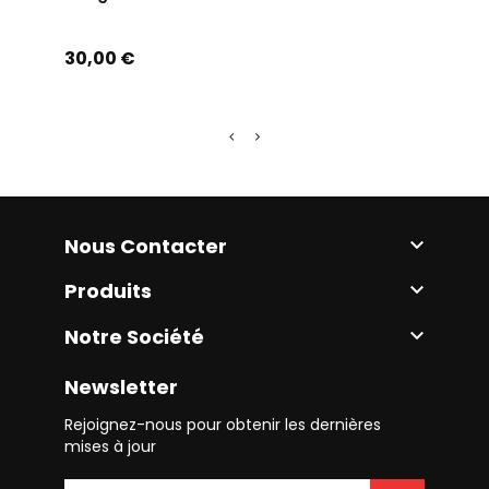
Prix
Prix
30,00 €
70,0
Nous Contacter

Produits

Notre Société

Newsletter
Rejoignez-nous pour obtenir les dernières
mises à jour