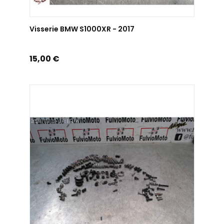
AJOUTER AU PANIER
Visserie BMW S1000XR - 2017
Prix
15,00 €