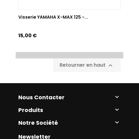
AJOUTER AU PANIER
Visserie YAMAHA X-MAX 125 -...
Prix
15,00 €
Retourner en haut

Nous Contacter

Produits

Notre Société

Newsletter