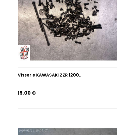
AJOUTER AU PANIER
Visserie KAWASAKI ZZR 1200...
Prix
15,00 €