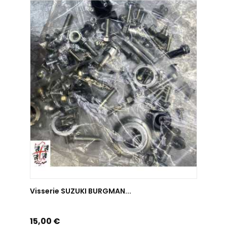
AJOUTER AU PANIER
Visserie SUZUKI BURGMAN...
Prix
15,00 €