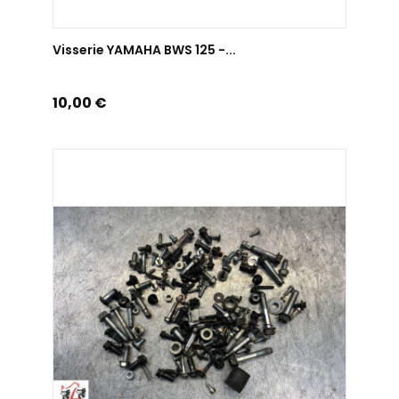
AJOUTER AU PANIER
Visserie YAMAHA BWS 125 -...
Prix
10,00 €