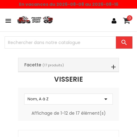
Choisissez une valeur...
En vacances du 2026-08-08 au 2026-08-16
0


Facette
(17 produits)
VISSERIE

Nom, A à Z
Affichage de 1-12 de 17 élément(s)