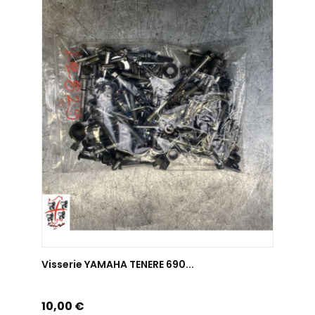
AJOUTER AU PANIER
Visserie YAMAHA TENERE 690...
Prix
10,00 €