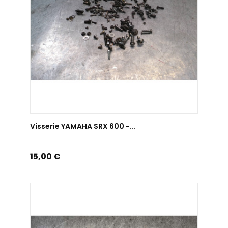
AJOUTER AU PANIER
Visserie YAMAHA SRX 600 -...
Prix
15,00 €