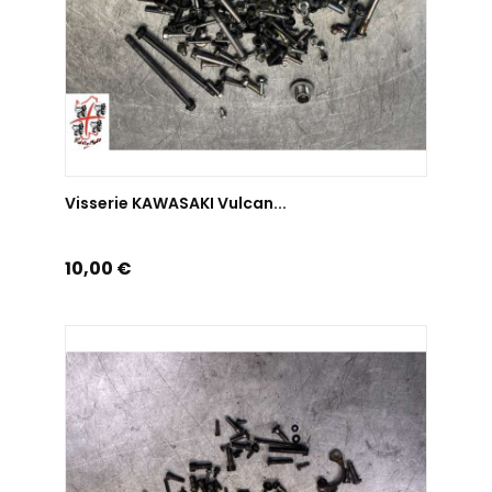
AJOUTER AU PANIER
Visserie KAWASAKI Vulcan...
Prix
10,00 €