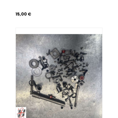
Prix
15,00 €