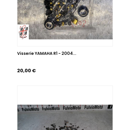
AJOUTER AU PANIER
Visserie YAMAHA R1 - 2004...
Prix
20,00 €