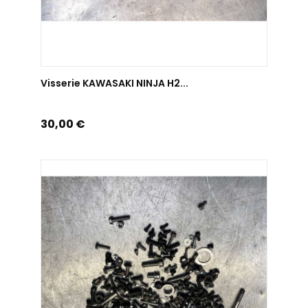
AJOUTER AU PANIER
Visserie KAWASAKI NINJA H2...
Prix
30,00 €