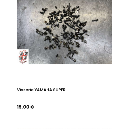
AJOUTER AU PANIER
Visserie YAMAHA SUPER...
Prix
15,00 €