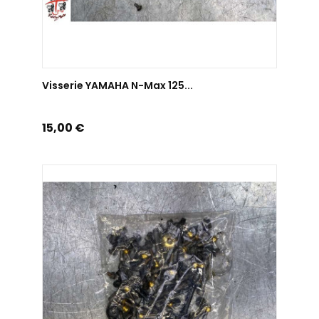
AJOUTER AU PANIER
Visserie YAMAHA N-Max 125...
Prix
15,00 €