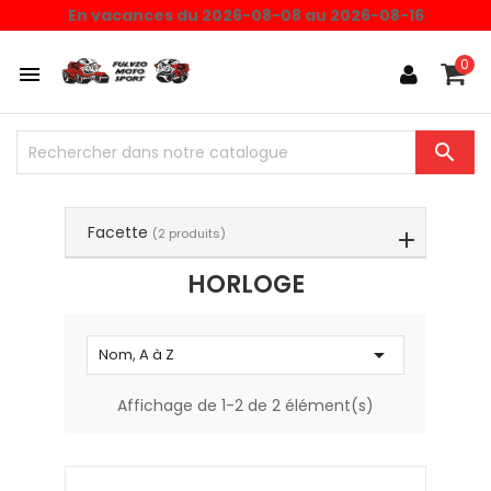
Choisissez une valeur...
En vacances du 2026-08-08 au 2026-08-16
0


Facette
(2 produits)
HORLOGE

Nom, A à Z
Affichage de 1-2 de 2 élément(s)