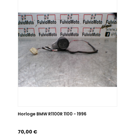
AJOUTER AU PANIER
Horloge BMW R1100R 1100 - 1996
Prix
70,00 €