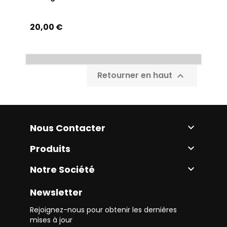
Prix
20,00 €
Retourner en haut

Nous Contacter

Produits

Notre Société

Newsletter
Rejoignez-nous pour obtenir les dernières
mises à jour