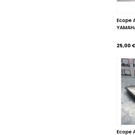
AJOUTE
Ecope A
YAMAHA
Prix
25,00 
AJOUTE
Ecope 