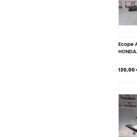
AJOUTE
Ecope A
HONDA.
Prix
130,00