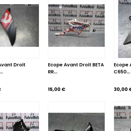
R AU PANIER
AJOUTER AU PANIER
AJOUTE
vant Droit
Ecope Avant Droit BETA
Ecope 
..
RR...
C650...
Prix
Prix
€
15,00 €
30,00 