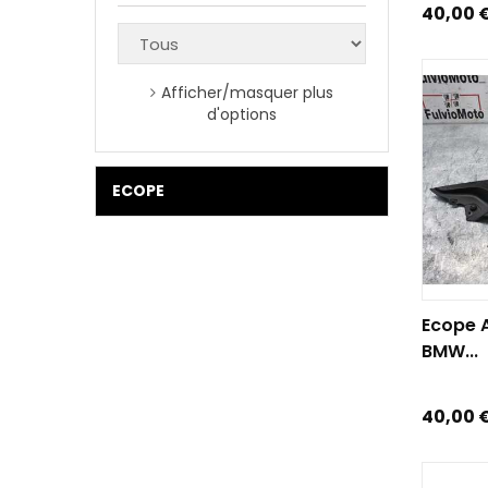
Prix
40,00 
Afficher/masquer plus
d'options
ECOPE
AJOUTE
Ecope 
BMW...
Prix
40,00 