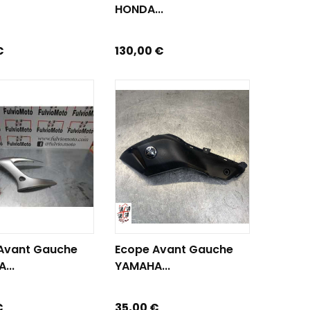
HONDA...
Prix
€
130,00 €
R AU PANIER
AJOUTER AU PANIER
Avant Gauche
Ecope Avant Gauche
...
YAMAHA...
Prix
€
35,00 €