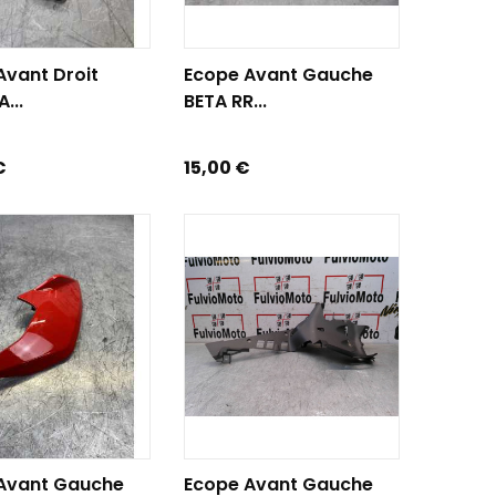
R AU PANIER
AJOUTER AU PANIER
Avant Droit
Ecope Avant Gauche
...
BETA RR...
Prix
€
15,00 €
R AU PANIER
AJOUTER AU PANIER
Avant Gauche
Ecope Avant Gauche