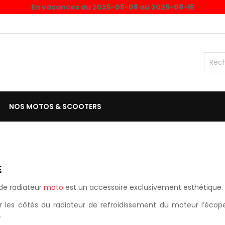
En vacances du 2026-08-08 au 2026-08-16
NOS MOTOS & SCOOTERS
E
de radiateur
moto
est un accessoire exclusivement esthétique.
r les côtés du radiateur de refroidissement du moteur l’écop
.