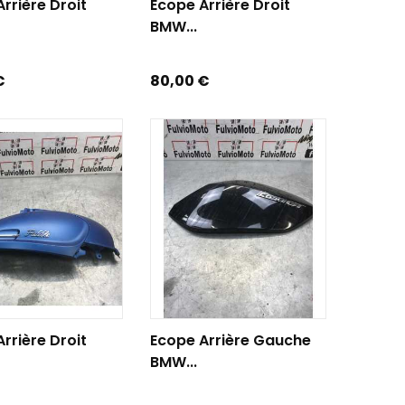
rrière Droit
Ecope Arrière Droit
BMW...
Prix
€
80,00 €
R AU PANIER
AJOUTER AU PANIER
rrière Droit
Ecope Arrière Gauche
BMW...