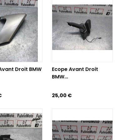
R AU PANIER
AJOUTER AU PANIER
Avant Droit BMW
Ecope Avant Droit
BMW...
Prix
€
25,00 €