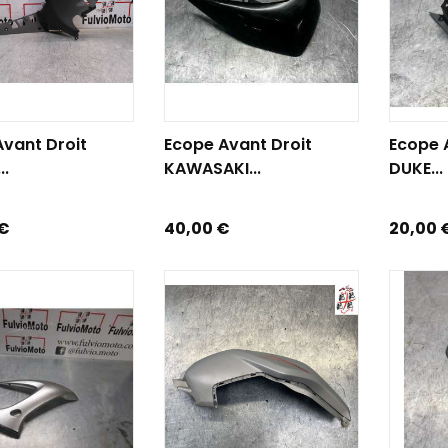
R AU PANIER
AJOUTER AU PANIER
AJOUTE
vant Droit
Ecope Avant Droit
Ecope 
..
KAWASAKI...
DUKE...
Prix
Prix
 €
40,00 €
20,00 