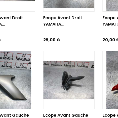
R AU PANIER
AJOUTER AU PANIER
AJOUTE
vant Droit
Ecope Avant Droit
Ecope 
...
YAMAHA...
YAMAHA
Prix
Prix
€
25,00 €
20,00 
R AU PANIER
AJOUTER AU PANIER
AJOUTE
Avant Gauche
Ecope Avant Gauche
Ecope 