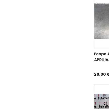
AJOUTE
Ecope A
APRILIA.
Prix
20,00 