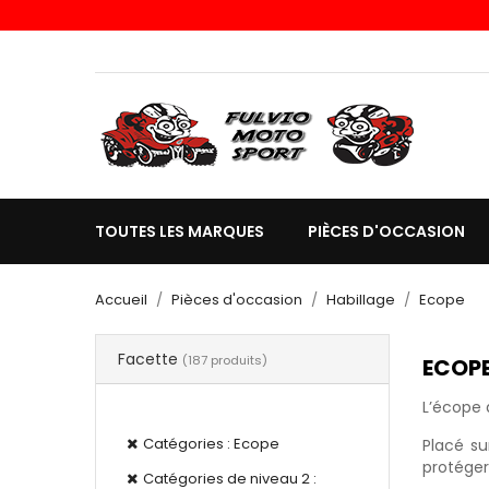
Choisissez une valeur...
TOUTES LES MARQUES
PIÈCES D'OCCASION
Accueil
Pièces d'occasion
Habillage
Ecope
Facette
(187 produits)
ECOP
Filtres actifs
L’écope 
Catégories : Ecope
Placé su
protéger
Catégories de niveau 2 :