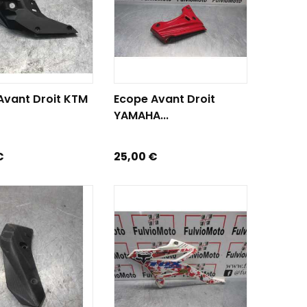
R AU PANIER
AJOUTER AU PANIER
Avant Droit KTM
Ecope Avant Droit
YAMAHA...
Prix
€
25,00 €