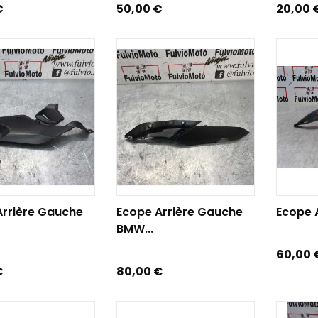
Prix
Prix
€
50,00 €
20,00 
R AU PANIER
AJOUTER AU PANIER
AJOUTE
Arrière Gauche
Ecope Arrière Gauche
Ecope A
BMW...
Prix
60,00 
Prix
€
80,00 €