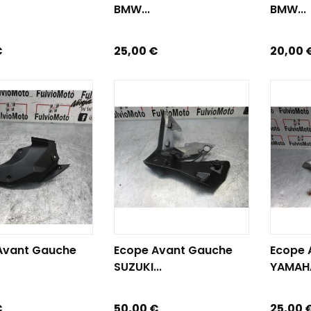
BMW...
BMW...
Prix
Prix
€
25,00 €
20,00 
R AU PANIER
AJOUTER AU PANIER
AJOUTE
Avant Gauche
Ecope Avant Gauche
Ecope 
SUZUKI...
YAMAHA
Prix
Prix
€
50,00 €
25,00 