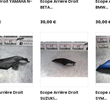
Droit YAMAHA N-
Ecope Arrière Droit
Ecope A
BETA...
BMW...
Prix
Prix
€
30,00 €
30,00 
R AU PANIER
AJOUTER AU PANIER
AJOUTE
rrière Droit
Ecope Arrière Droit
Ecope A
SUZUKI...
SYM...