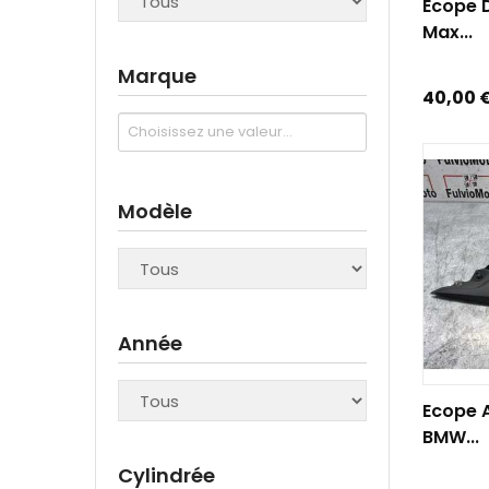
Ecope 
Max...
Marque
Prix
40,00 
Modèle
Année
AJOUTE
Ecope A
BMW...
Cylindrée