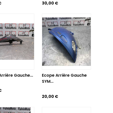
Prix
€
30,00 €
R AU PANIER
AJOUTER AU PANIER
rrière Gauche...
Ecope Arrière Gauche
SYM...
€
Prix
20,00 €