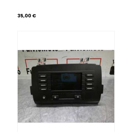
Prix
35,00 €