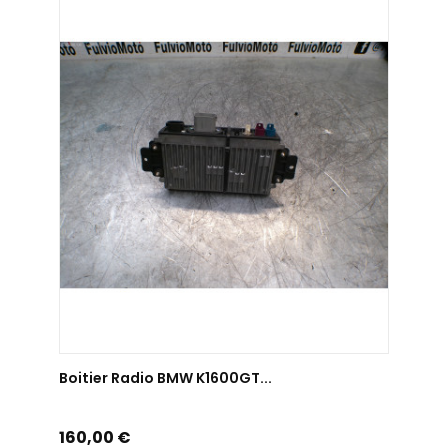
AJOUTER AU PANIER
Boitier Radio BMW K1600GT...
Prix
160,00 €