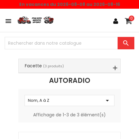
Choisissez une valeur...
En vacances du 2026-08-08 au 2026-08-16
0


Facette
(3 produits)
AUTORADIO

Nom, A à Z
Affichage de 1-3 de 3 élément(s)