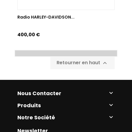
AJOUTER AU PANIER
Radio HARLEY-DAVIDSON...
Prix
400,00 €
Retourner en haut

Nous Contacter

Produits

Notre Société

Newsletter