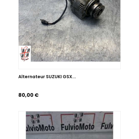
AJOUTER AU PANIER
Alternateur SUZUKI GSX...
Prix
80,00 €