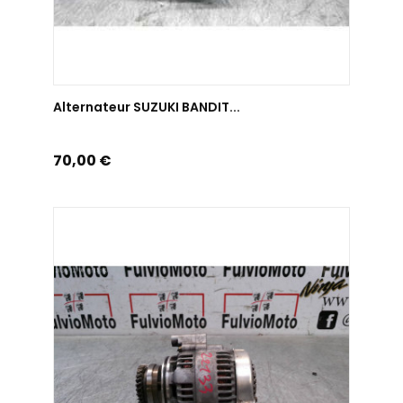
AJOUTER AU PANIER
Alternateur SUZUKI BANDIT...
Prix
70,00 €