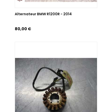
AJOUTER AU PANIER
Alternateur BMW R1200R - 2014
Prix
80,00 €