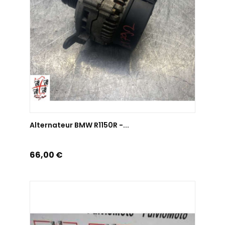
AJOUTER AU PANIER
Alternateur BMW R1150R -...
Prix
66,00 €