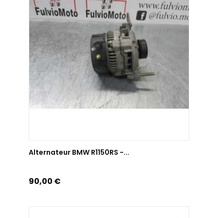
AJOUTER AU PANIER
Alternateur BMW R1150RS -...
Prix
90,00 €