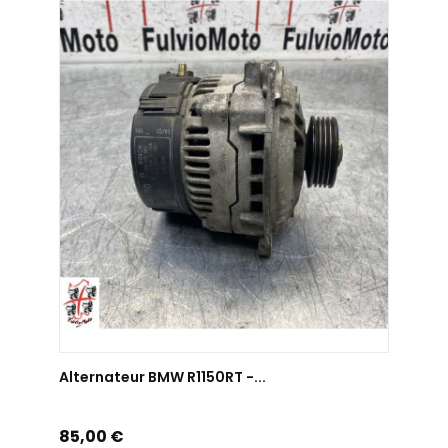
AJOUTER AU PANIER
Alternateur BMW R1150RT -...
Prix
85,00 €