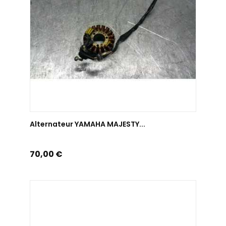
AJOUTER AU PANIER
Alternateur YAMAHA MAJESTY...
Prix
70,00 €