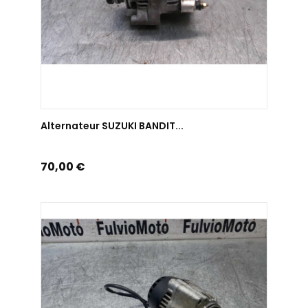
AJOUTER AU PANIER
Alternateur SUZUKI BANDIT...
Prix
70,00 €