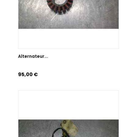
AJOUTER AU PANIER
Alternateur...
Prix
95,00 €