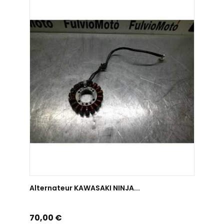
AJOUTER AU PANIER
Alternateur KAWASAKI NINJA...
Prix
70,00 €