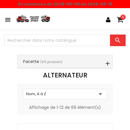
Choisissez une valeur...
En vacances du 2026-08-08 au 2026-08-16
0


Facette
(69 produits)
ALTERNATEUR

Nom, A à Z
Affichage de 1-12 de 69 élément(s)