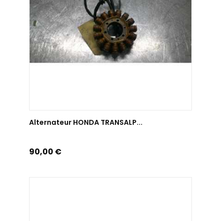
AJOUTER AU PANIER
Alternateur HONDA TRANSALP...
Prix
90,00 €