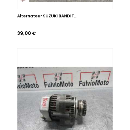
AJOUTER AU PANIER
Alternateur SUZUKI BANDIT...
Prix
39,00 €