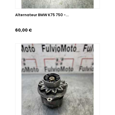
AJOUTER AU PANIER
Alternateur BMW K75 750 -...
Prix
60,00 €