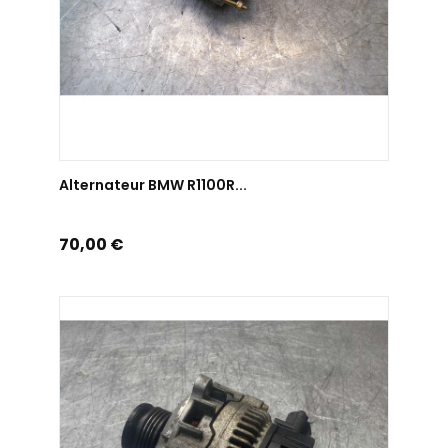
AJOUTER AU PANIER
Alternateur BMW R1100R...
Prix
70,00 €