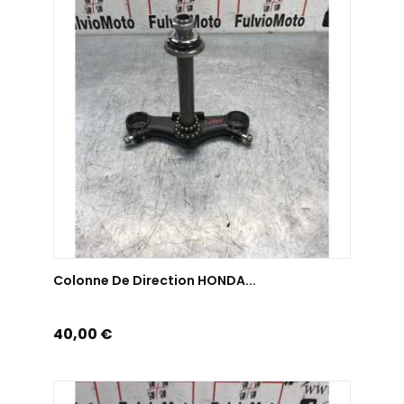
AJOUTER AU PANIER
Colonne De Direction HONDA...
Prix
40,00 €