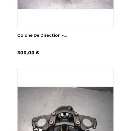
AJOUTER AU PANIER
Colone De Direction -...
Prix
300,00 €