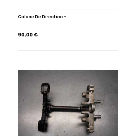
AJOUTER AU PANIER
Colone De Direction -...
Prix
90,00 €