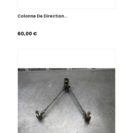
AJOUTER AU PANIER
Colonne De Direction...
Prix
60,00 €