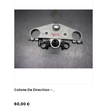
AJOUTER AU PANIER
Colone De Direction -...
Prix
60,00 €