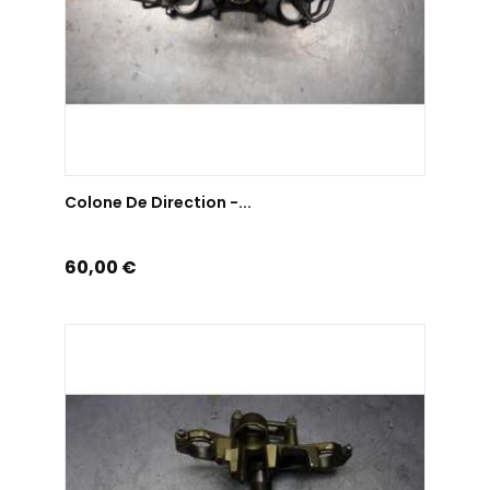
AJOUTER AU PANIER
Colone De Direction -...
Prix
60,00 €