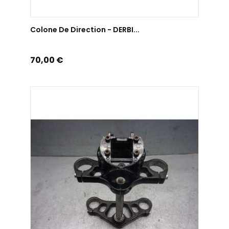
AJOUTER AU PANIER
Colone De Direction - DERBI...
Prix
70,00 €