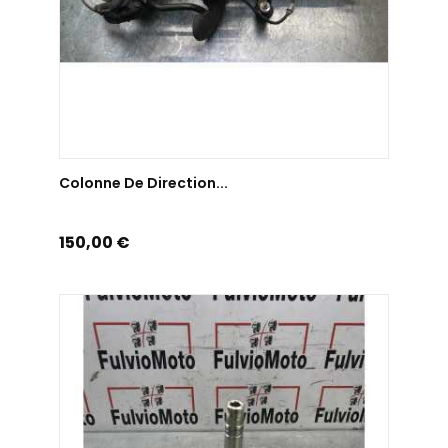
AJOUTER AU PANIER
Colonne De Direction...
Prix
150,00 €