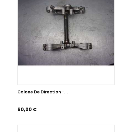
AJOUTER AU PANIER
Colone De Direction -...
Prix
60,00 €