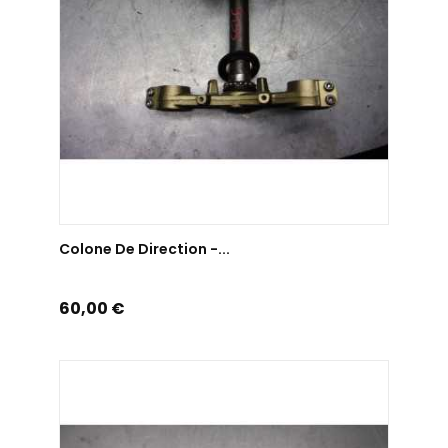
AJOUTER AU PANIER
Colone De Direction -...
Prix
60,00 €