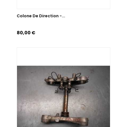
AJOUTER AU PANIER
Colone De Direction -...
Prix
80,00 €