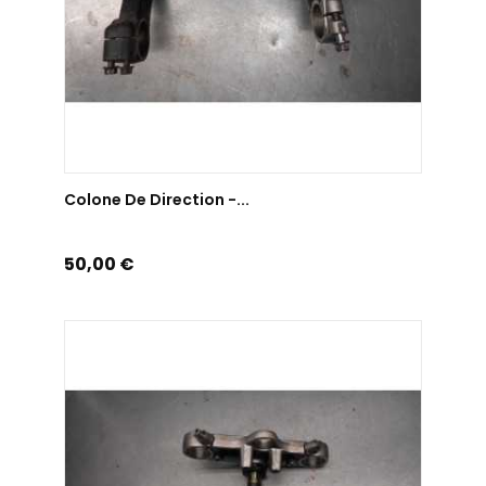
AJOUTER AU PANIER
Colone De Direction -...
Prix
50,00 €