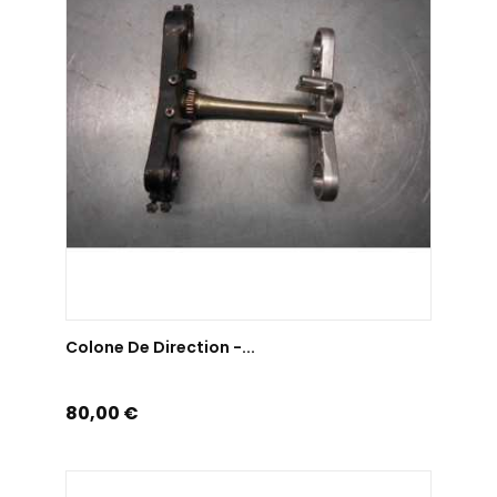
AJOUTER AU PANIER
Colone De Direction -...
Prix
80,00 €