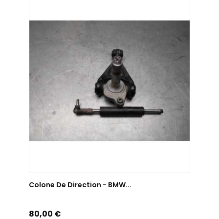
AJOUTER AU PANIER
Colone De Direction - BMW...
Prix
80,00 €