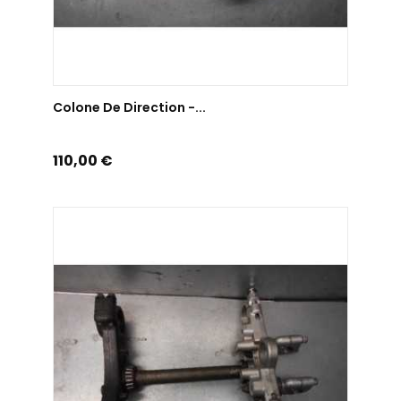
AJOUTER AU PANIER
Colone De Direction -...
Prix
110,00 €