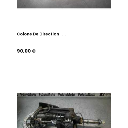
AJOUTER AU PANIER
Colone De Direction -...
Prix
90,00 €