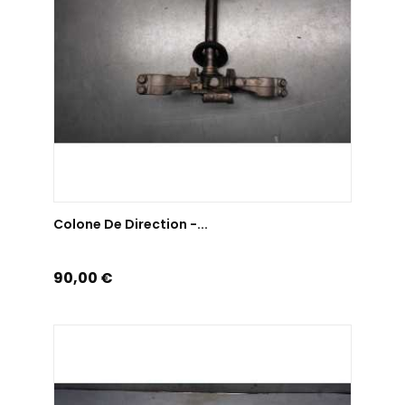
AJOUTER AU PANIER
Colone De Direction -...
Prix
90,00 €