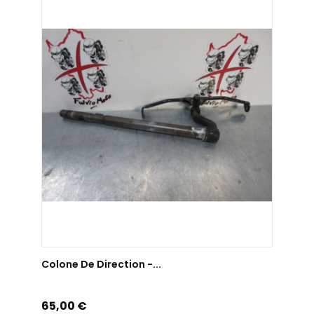
AJOUTER AU PANIER
Colone De Direction -...
Prix
65,00 €