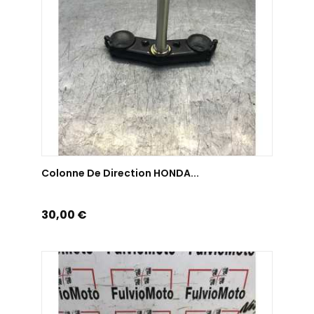
AJOUTER AU PANIER
Colonne De Direction HONDA...
Prix
30,00 €