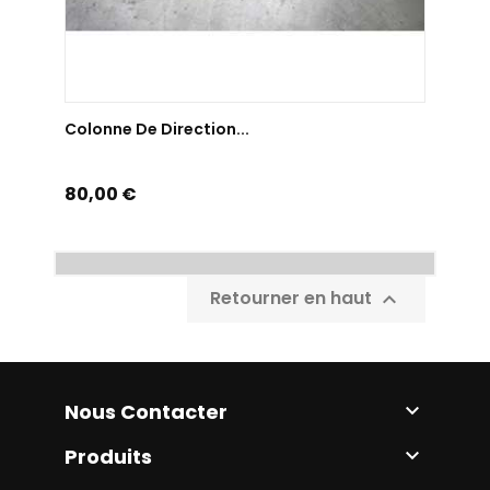
AJOUTER AU PANIER
Colonne De Direction...
Prix
80,00 €
Retourner en haut

Nous Contacter

Produits
