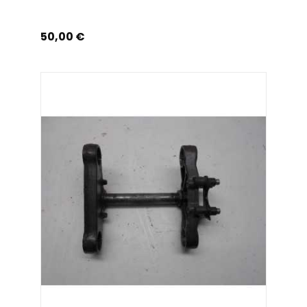
Prix
50,00 €