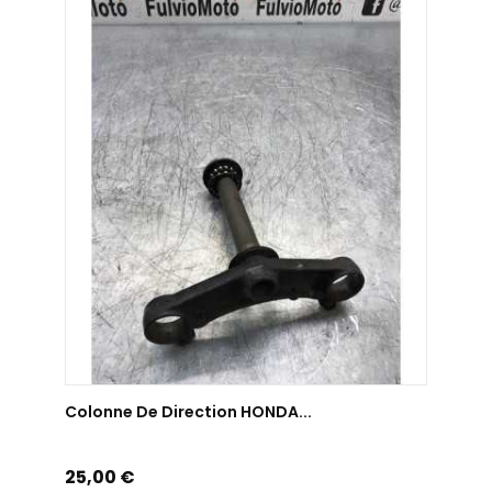
AJOUTER AU PANIER
Colonne De Direction HONDA...
Prix
25,00 €