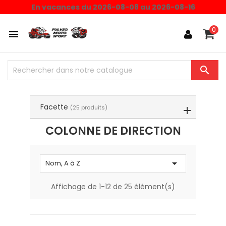
Choisissez une valeur...
En vacances du 2026-08-08 au 2026-08-16
0


Facette
(25 produits)
COLONNE DE DIRECTION

Nom, A à Z
Affichage de 1-12 de 25 élément(s)