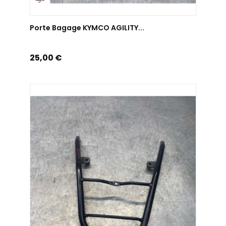
AJOUTER AU PANIER
Porte Bagage KYMCO AGILITY...
Prix
25,00 €