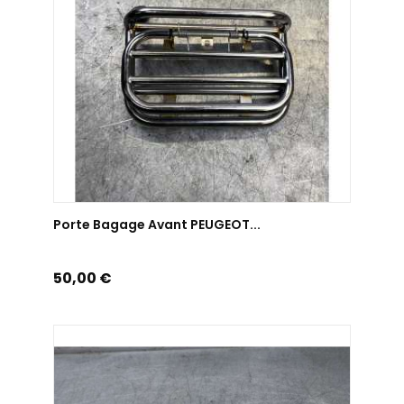
AJOUTER AU PANIER
Porte Bagage Avant PEUGEOT...
Prix
50,00 €