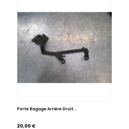
AJOUTER AU PANIER
Porte Bagage Arrière Droit...
Prix
20,00 €