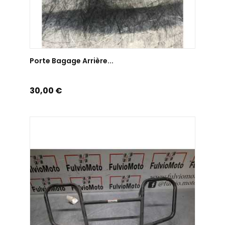
AJOUTER AU PANIER
Porte Bagage Arrière...
Prix
30,00 €