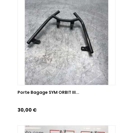
AJOUTER AU PANIER
Porte Bagage SYM ORBIT III...
Prix
30,00 €