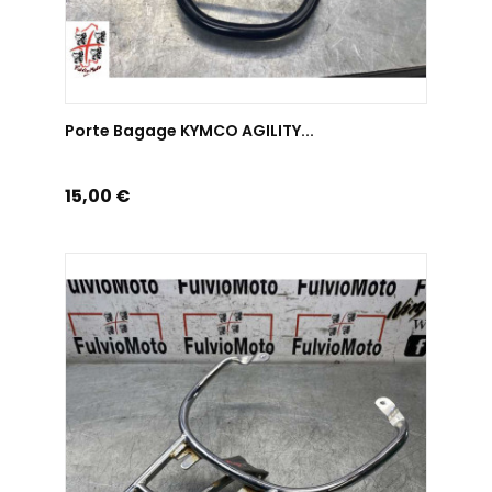
AJOUTER AU PANIER
Porte Bagage KYMCO AGILITY...
Prix
15,00 €