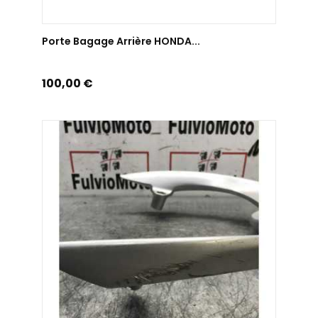
AJOUTER AU PANIER
Porte Bagage Arrière HONDA...
Prix
100,00 €