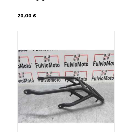
Prix
20,00 €