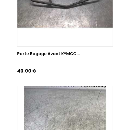
AJOUTER AU PANIER
Porte Bagage Avant KYMCO...
Prix
40,00 €