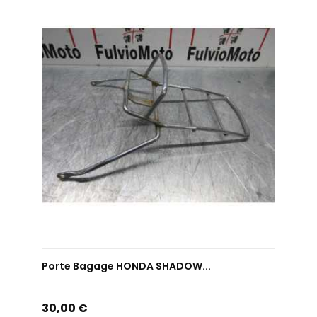
AJOUTER AU PANIER
Porte Bagage HONDA SHADOW...
Prix
30,00 €