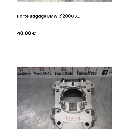
AJOUTER AU PANIER
Porte Bagage BMW R1200GS...
Prix
40,00 €