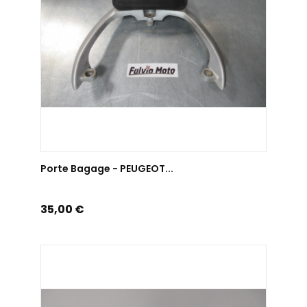
AJOUTER AU PANIER
Porte Bagage - PEUGEOT...
Prix
35,00 €