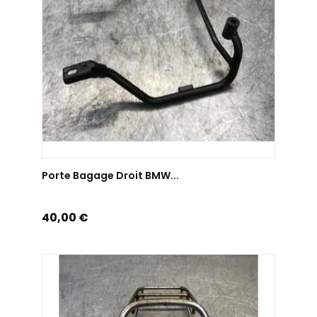
AJOUTER AU PANIER
Porte Bagage Droit BMW...
Prix
40,00 €