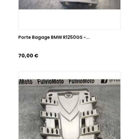
AJOUTER AU PANIER
Porte Bagage BMW R1250GS -...
Prix
70,00 €