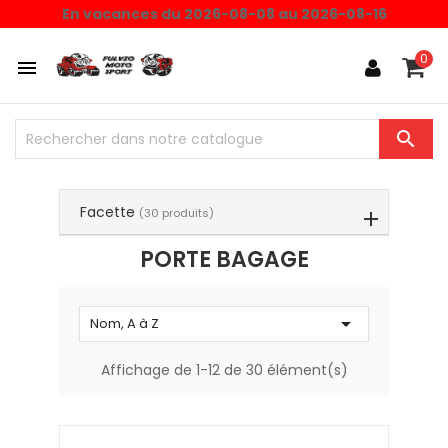
Choisissez une valeur...
En vacances du 2026-08-08 au 2026-08-16
0


Facette
(30 produits)
PORTE BAGAGE

Nom, A à Z
Affichage de 1-12 de 30 élément(s)