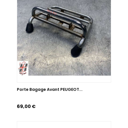
AJOUTER AU PANIER
Porte Bagage Avant PEUGEOT...
Prix
69,00 €