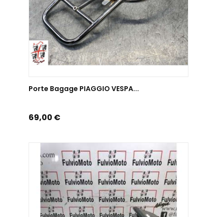
AJOUTER AU PANIER
Porte Bagage PIAGGIO VESPA...
Prix
69,00 €