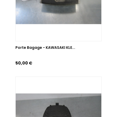
AJOUTER AU PANIER
Porte Bagage - KAWASAKI KLE...
Prix
50,00 €