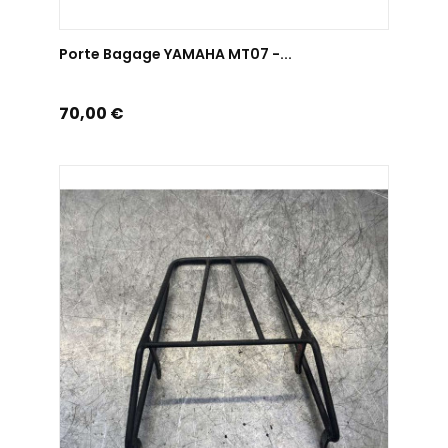
AJOUTER AU PANIER
Porte Bagage YAMAHA MT07 -...
Prix
70,00 €