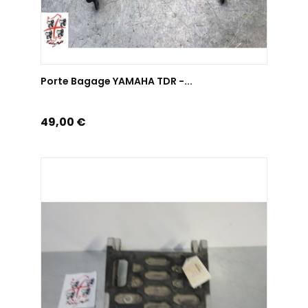
AJOUTER AU PANIER
Porte Bagage YAMAHA TDR -...
Prix
49,00 €