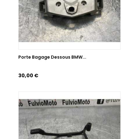
AJOUTER AU PANIER
Porte Bagage Dessous BMW...
Prix
30,00 €