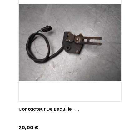
AJOUTER AU PANIER
Contacteur De Bequille -...
Prix
20,00 €