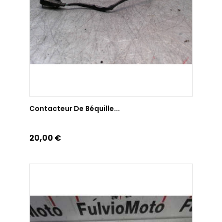
AJOUTER AU PANIER
Contacteur De Béquille...
Prix
20,00 €