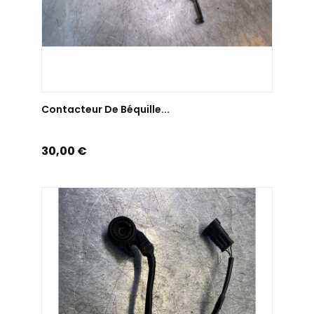
AJOUTER AU PANIER
Contacteur De Béquille...
Prix
30,00 €