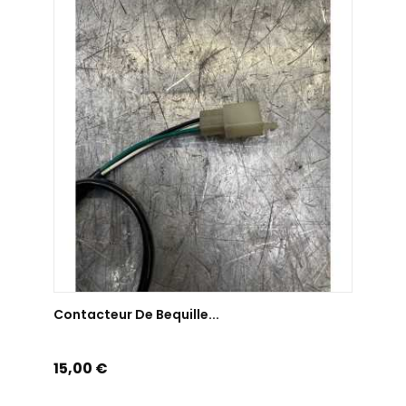
AJOUTER AU PANIER
Contacteur De Bequille...
Prix
15,00 €