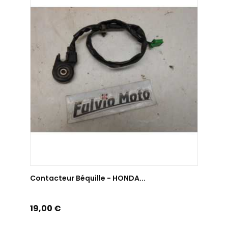
AJOUTER AU PANIER
Contacteur Béquille - HONDA...
Prix
19,00 €