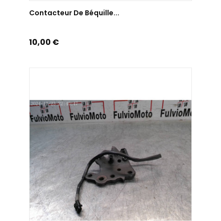
AJOUTER AU PANIER
Contacteur De Béquille...
Prix
10,00 €