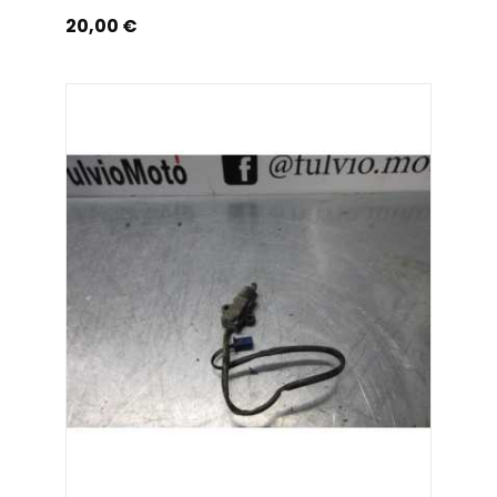
Prix
20,00 €