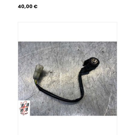
Prix
40,00 €