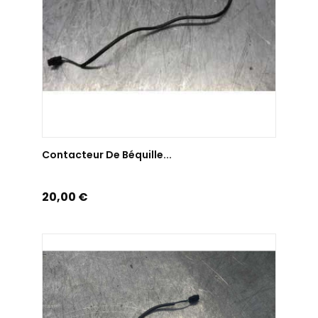
AJOUTER AU PANIER
Contacteur De Béquille...
Prix
20,00 €