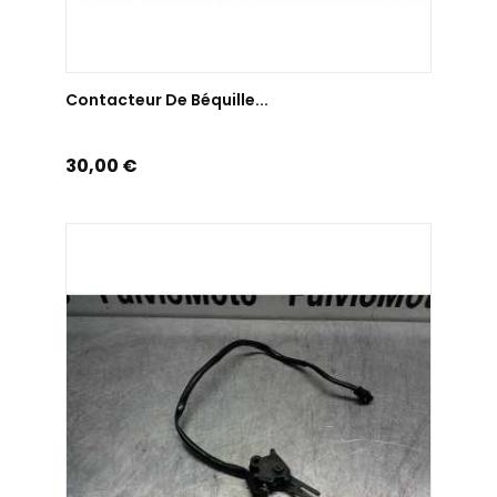
AJOUTER AU PANIER
Contacteur De Béquille...
Prix
30,00 €