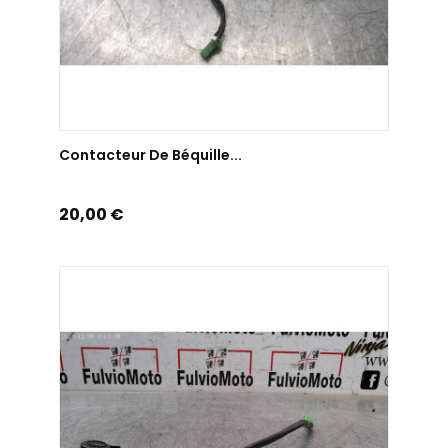
AJOUTER AU PANIER
Contacteur De Béquille...
Prix
20,00 €