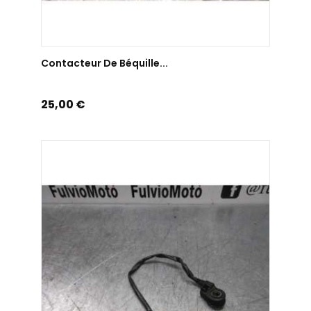
AJOUTER AU PANIER
Contacteur De Béquille...
Prix
25,00 €