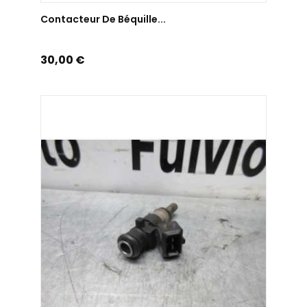
AJOUTER AU PANIER
Contacteur De Béquille...
Prix
30,00 €