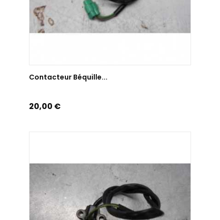
AJOUTER AU PANIER
Contacteur Béquille...
Prix
20,00 €