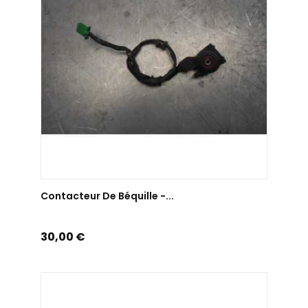
AJOUTER AU PANIER
Contacteur De Béquille -...
Prix
30,00 €