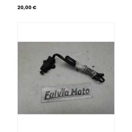
Prix
20,00 €