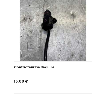
AJOUTER AU PANIER
Contacteur De Béquille...
Prix
15,00 €