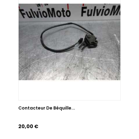
AJOUTER AU PANIER
Contacteur De Béquille...
Prix
20,00 €