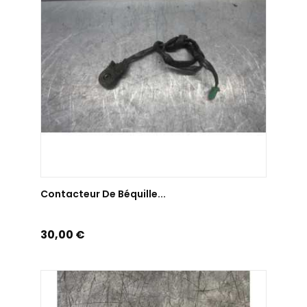
AJOUTER AU PANIER
Contacteur De Béquille...
Prix
30,00 €