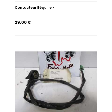
AJOUTER AU PANIER
Contacteur Béquille -...
Prix
29,00 €