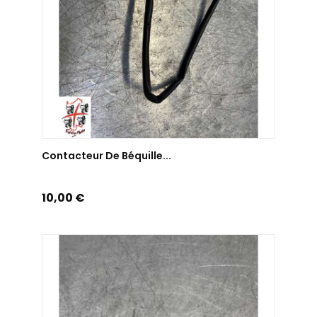
AJOUTER AU PANIER
Contacteur De Béquille...
Prix
10,00 €