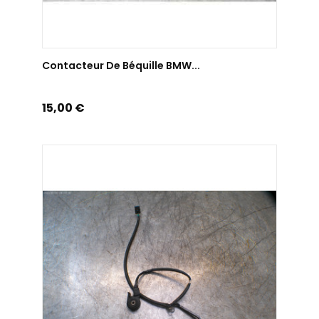
AJOUTER AU PANIER
Contacteur De Béquille BMW...
Prix
15,00 €