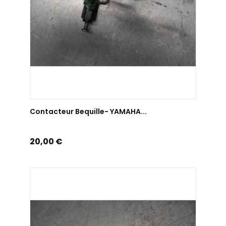
AJOUTER AU PANIER
Contacteur Bequille- YAMAHA...
Prix
20,00 €