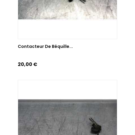
AJOUTER AU PANIER
Contacteur De Béquille...
Prix
20,00 €