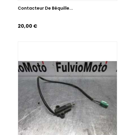
AJOUTER AU PANIER
Contacteur De Béquille...
Prix
20,00 €