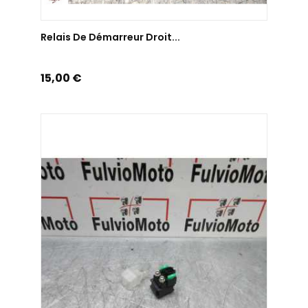
AJOUTER AU PANIER
Relais De Démarreur Droit...
Prix
15,00 €