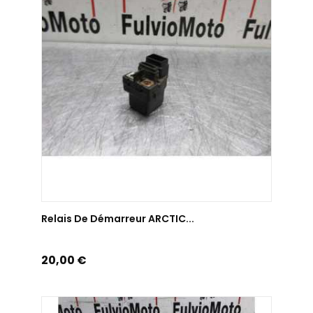
AJOUTER AU PANIER
Relais De Démarreur ARCTIC...
Prix
20,00 €