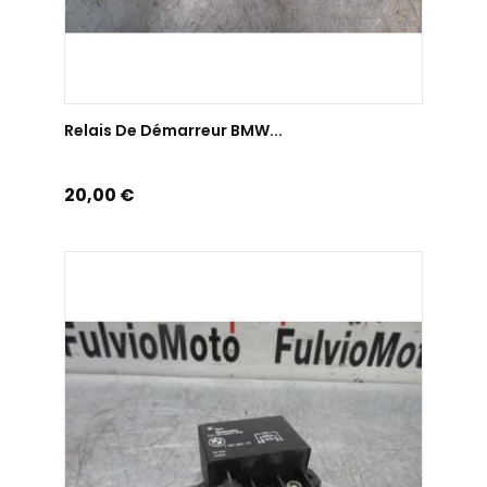
AJOUTER AU PANIER
Relais De Démarreur BMW...
Prix
20,00 €