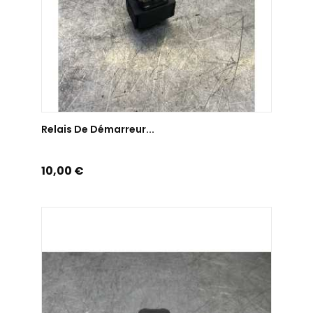
AJOUTER AU PANIER
Relais De Démarreur...
Prix
10,00 €