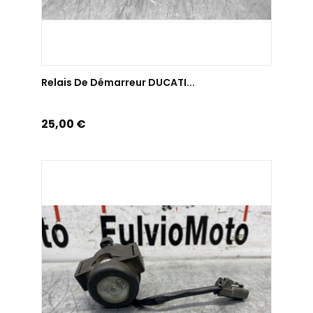
AJOUTER AU PANIER
Relais De Démarreur DUCATI...
Prix
25,00 €