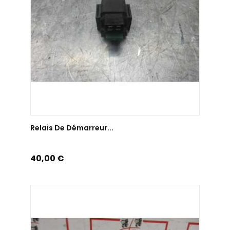
AJOUTER AU PANIER
Relais De Démarreur...
Prix
40,00 €