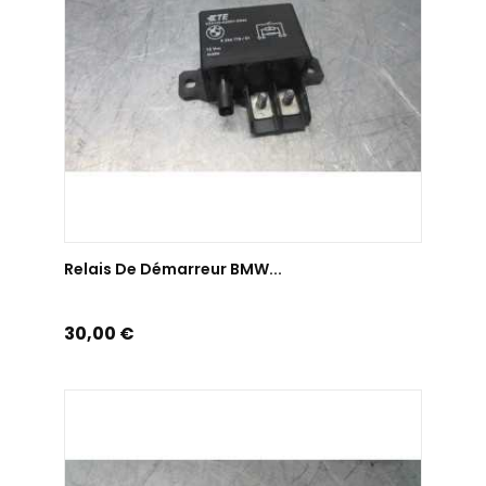
AJOUTER AU PANIER
Relais De Démarreur BMW...
Prix
30,00 €