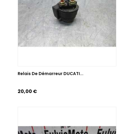
AJOUTER AU PANIER
Relais De Démarreur DUCATI...
Prix
20,00 €