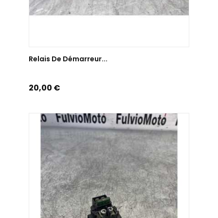
AJOUTER AU PANIER
Relais De Démarreur...
Prix
20,00 €