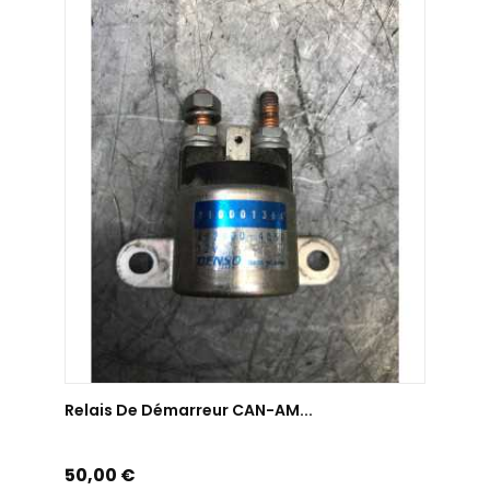
AJOUTER AU PANIER
Relais De Démarreur CAN-AM...
Prix
50,00 €