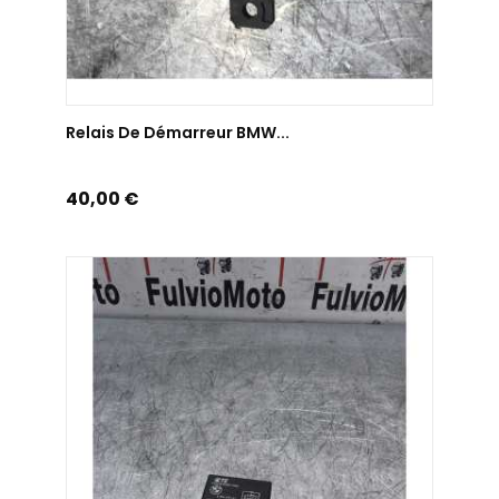
AJOUTER AU PANIER
Relais De Démarreur BMW...
Prix
40,00 €