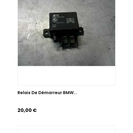
AJOUTER AU PANIER
Relais De Démarreur BMW...
Prix
20,00 €