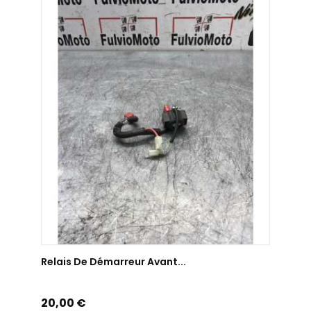
AJOUTER AU PANIER
Relais De Démarreur Avant...
Prix
20,00 €