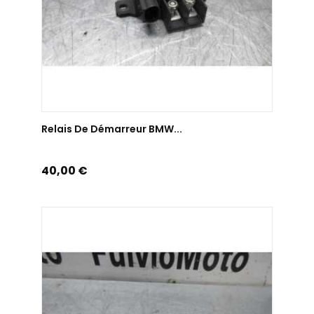
AJOUTER AU PANIER
Relais De Démarreur BMW...
Prix
40,00 €