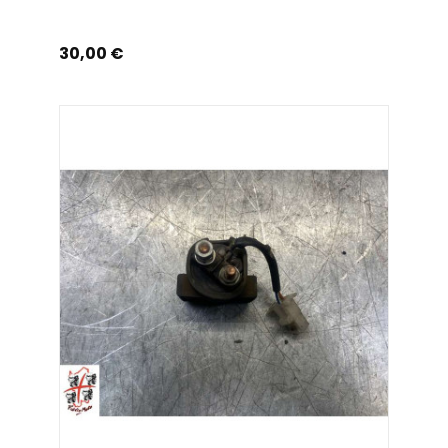
Prix
30,00 €