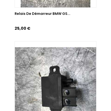
AJOUTER AU PANIER
Relais De Démarreur BMW GS...
Prix
25,00 €