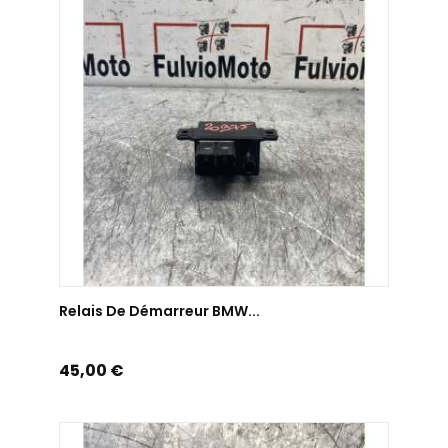
AJOUTER AU PANIER
Relais De Démarreur BMW...
Prix
45,00 €