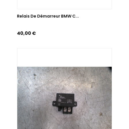
AJOUTER AU PANIER
Relais De Démarreur BMW C...
Prix
40,00 €