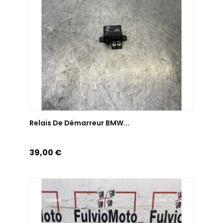
AJOUTER AU PANIER
Relais De Démarreur BMW...
Prix
39,00 €