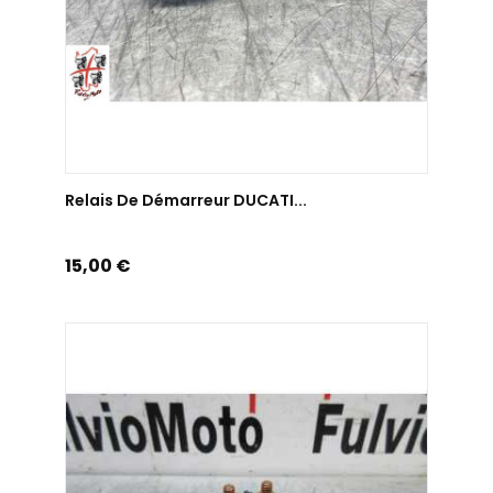
AJOUTER AU PANIER
Relais De Démarreur DUCATI...
Prix
15,00 €