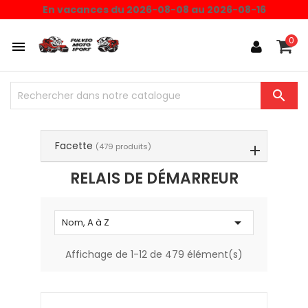
Choisissez une valeur...
En vacances du 2026-08-08 au 2026-08-16
0


Facette
(479 produits)
RELAIS DE DÉMARREUR

Nom, A à Z
Affichage de 1-12 de 479 élément(s)