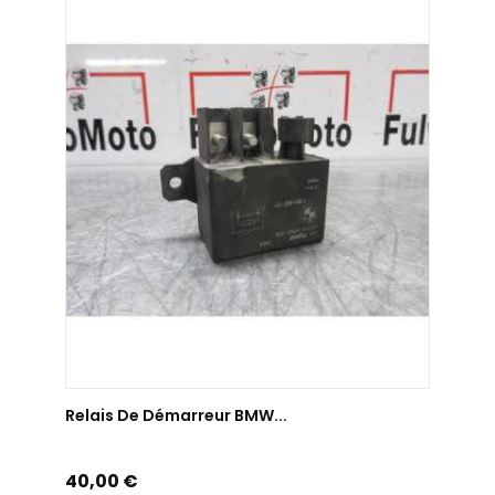
AJOUTER AU PANIER
Relais De Démarreur BMW...
Prix
40,00 €