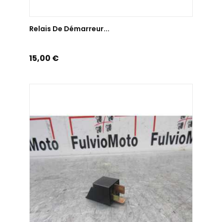
AJOUTER AU PANIER
Relais De Démarreur...
Prix
15,00 €