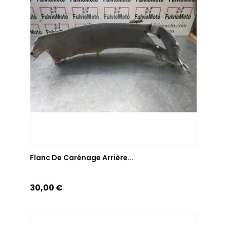
AJOUTER AU PANIER
Flanc De Carénage Arrière...
Prix
30,00 €