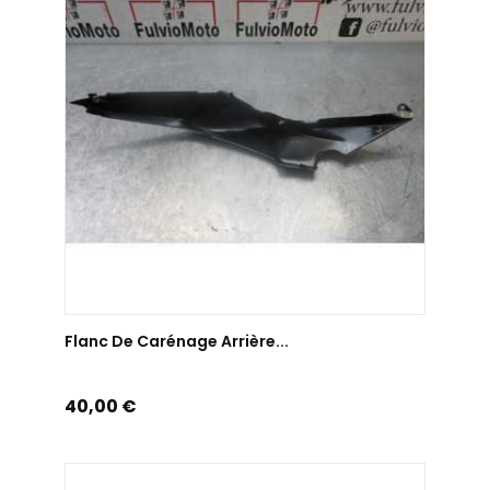
AJOUTER AU PANIER
Flanc De Carénage Arrière...
Prix
40,00 €