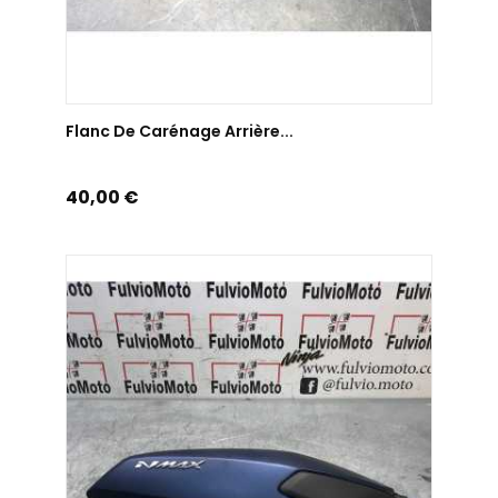
AJOUTER AU PANIER
Flanc De Carénage Arrière...
Prix
40,00 €