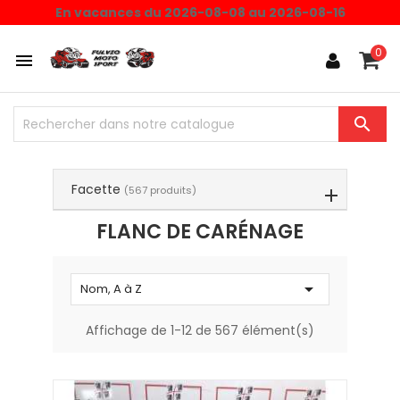
Choisissez une valeur...
En vacances du 2026-08-08 au 2026-08-16
0


Facette
(567 produits)
FLANC DE CARÉNAGE

Nom, A à Z
Affichage de 1-12 de 567 élément(s)