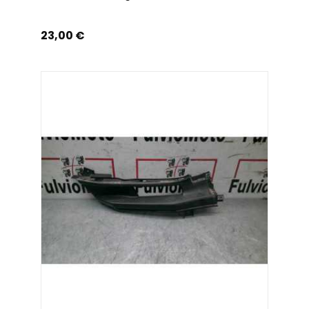
Prix
23,00 €