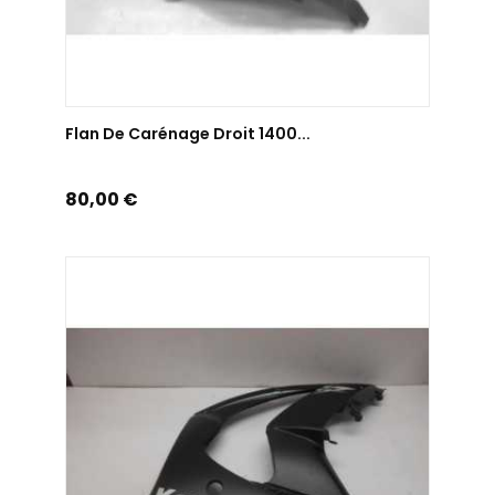
AJOUTER AU PANIER
Flan De Carénage Droit 1400...
Prix
80,00 €