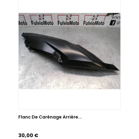
AJOUTER AU PANIER
Flanc De Carénage Arrière...
Prix
30,00 €