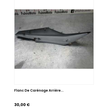
AJOUTER AU PANIER
Flanc De Carénage Arrière...
Prix
30,00 €