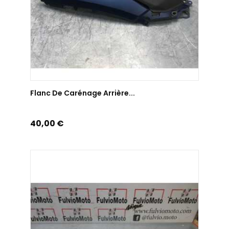
AJOUTER AU PANIER
Flanc De Carénage Arrière...
Prix
40,00 €