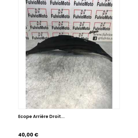
AJOUTER AU PANIER
Ecope Arrière Droit...
Prix
40,00 €