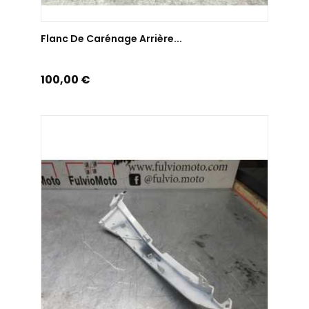
AJOUTER AU PANIER
Flanc De Carénage Arrière...
Prix
100,00 €