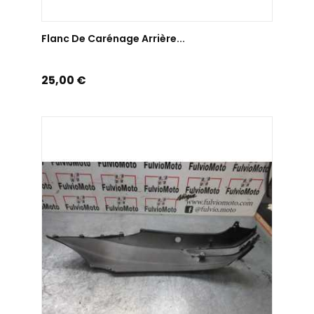
AJOUTER AU PANIER
Flanc De Carénage Arrière...
Prix
25,00 €