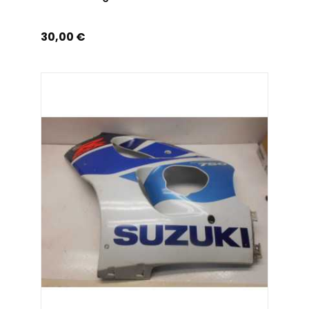
Prix
30,00 €