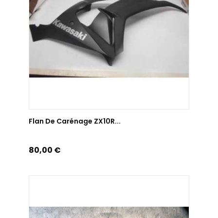
AJOUTER AU PANIER
Flan De Carénage ZX10R...
Prix
80,00 €