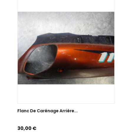
AJOUTER AU PANIER
Flanc De Carénage Arrière...
Prix
30,00 €