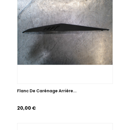
AJOUTER AU PANIER
Flanc De Carénage Arrière...
Prix
20,00 €