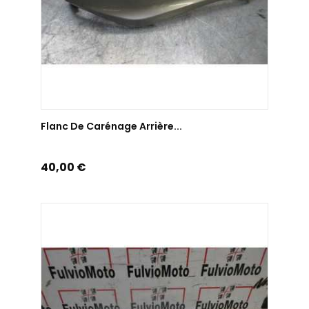
AJOUTER AU PANIER
Flanc De Carénage Arrière...
Prix
40,00 €