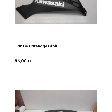
AJOUTER AU PANIER
Flan De Carénage Droit...
Prix
95,00 €