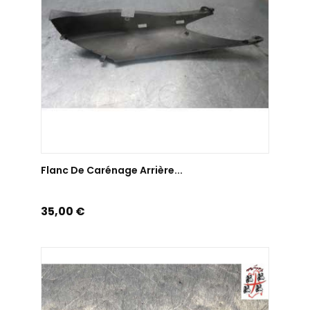
AJOUTER AU PANIER
Flanc De Carénage Arrière...
Prix
35,00 €