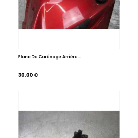
AJOUTER AU PANIER
Flanc De Carénage Arrière...
Prix
30,00 €