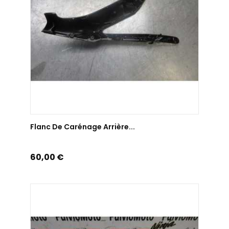
AJOUTER AU PANIER
Flanc De Carénage Arrière...
Prix
60,00 €