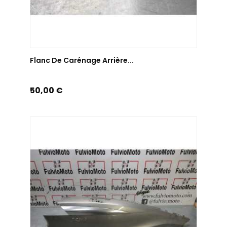
AJOUTER AU PANIER
Flanc De Carénage Arrière...
Prix
50,00 €