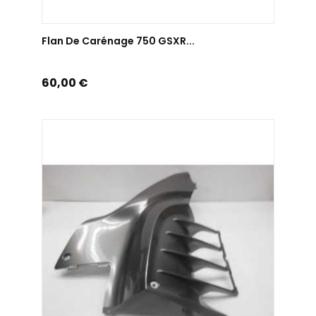
AJOUTER AU PANIER
Flan De Carénage 750 GSXR...
Prix
60,00 €