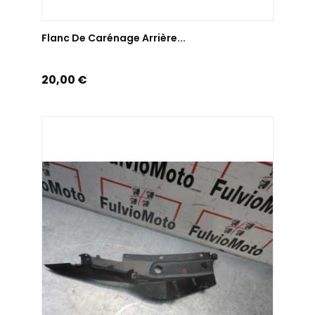
AJOUTER AU PANIER
Flanc De Carénage Arrière...
Prix
20,00 €