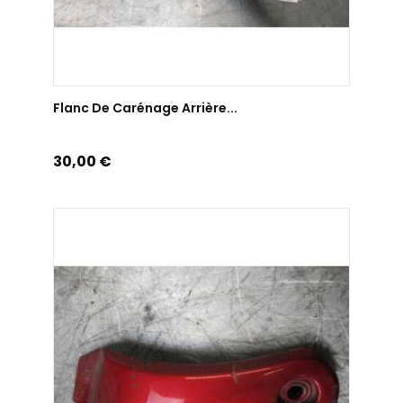
AJOUTER AU PANIER
Flanc De Carénage Arrière...
Prix
30,00 €