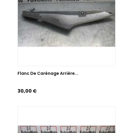
AJOUTER AU PANIER
Flanc De Carénage Arrière...
Prix
30,00 €