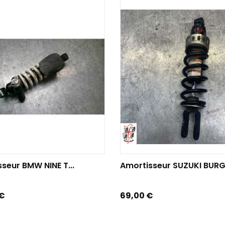
TER AU PANIER
AJOUTER AU PANIER
seur BMW NINE T...
Amortisseur SUZUKI BURG
Prix
 €
69,00 €