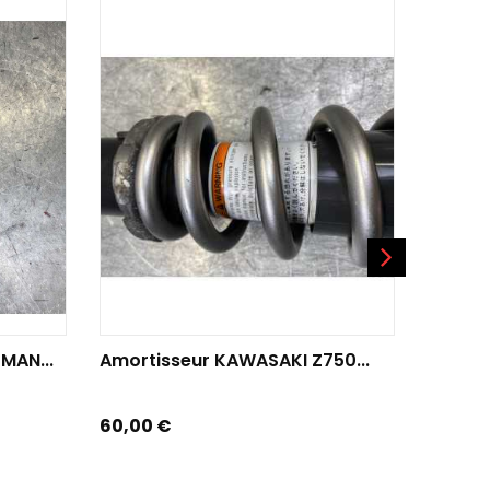
AJOUTER AU PANIER
AJO
MAN...
Amortisseur KAWASAKI Z750...
Amorti
Prix
Prix
60,00 €
170,00