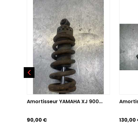
AJOUTER AU PANIER
AJOU
Amortisseur YAMAHA XJ 900...
Amortis
Prix
Prix
90,00 €
130,00