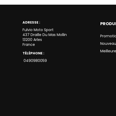
ADRESSE :
PRODU
Fulvio Moto Sport
437 Draille Du Mas Mollin
Promoti
13200 Arles
Nouveau
France
Meilleur
TÉLÉPHONE :
0490980059