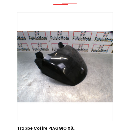
AJOUTER AU PANIER
Trappe Coffre PIAGGIO X8...
Trapp