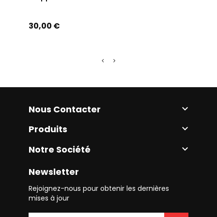
Prix
Prix
30,00 €
25,0
Nous Contacter

Produits

Notre Société

Newsletter
Rejoignez-nous pour obtenir les dernières
mises à jour