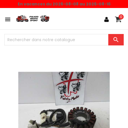
En vacances du 2026-08-08 au 2026-08-16
0

