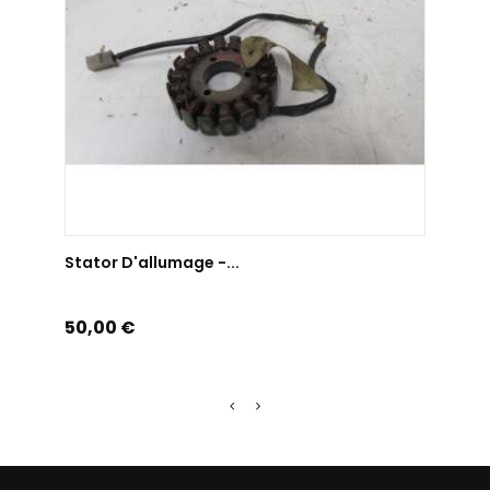
AJOUTER AU PANIER
Stator D'allumage -...
Prix
50,00 €