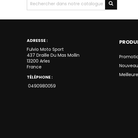
ADRESSE :
PRODU
Fulvio Moto Sport
437 Draille Du Mas Mollin
Promoti
13200 Arles
Nouveau
France
Meilleur
TÉLÉPHONE :
0490980059