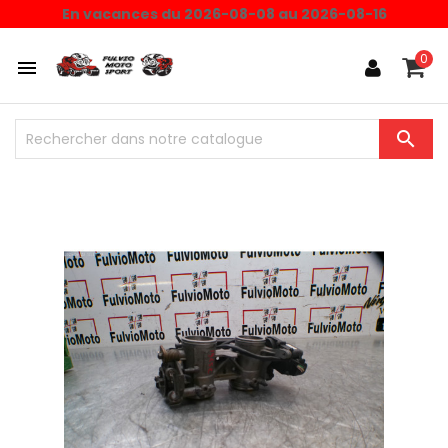
En vacances du 2026-08-08 au 2026-08-16
0

