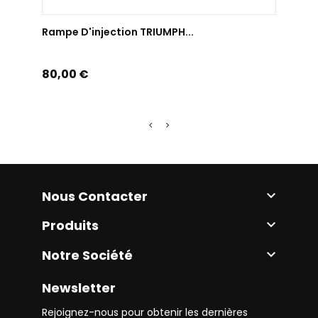
AJOUTER AU PANIER
Rampe D'injection TRIUMPH...
Prix
80,00 €
Nous Contacter

Produits

Notre Société

Newsletter
Rejoignez-nous pour obtenir les dernières