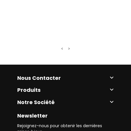
Rampe
Prix
189,
Nous Contacter

Produits

Notre Société

Newsletter
Rejoignez-nous pour obtenir les dernières