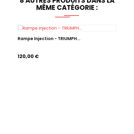
8 AUTRES PRODUITS DANS LA
MÊME CATÉGORIE :
AJOUTER AU PANIER
Rampe Injection - TRIUMPH...
Prix
120,00 €