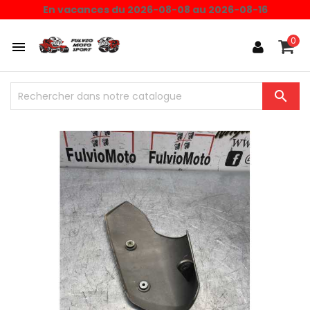
En vacances du 2026-08-08 au 2026-08-16
0

