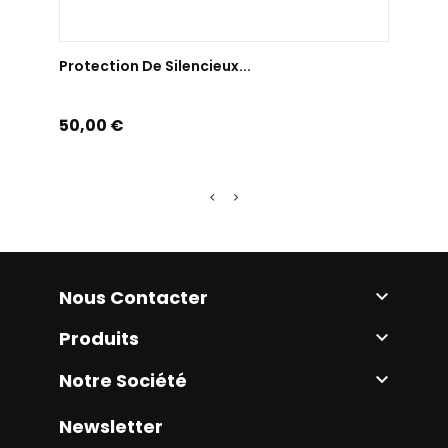
AJOUTER AU PANIER
Protection De Silencieux...
Prote
Prix
Prix
50,00 €
40,0
Nous Contacter

Produits

Notre Société

Newsletter