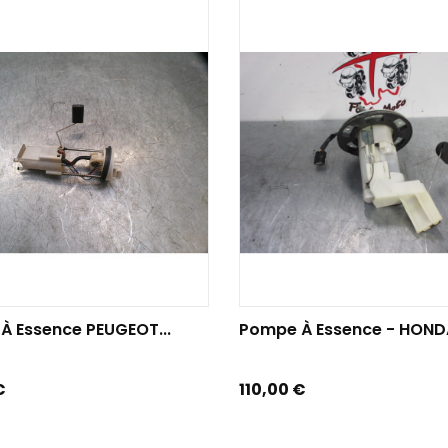
TER AU PANIER
AJOUTER AU PANIER
À Essence PEUGEOT...
Pompe À Essence - HONDA
Prix
€
110,00 €