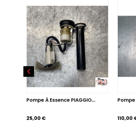
AJOUTER AU PANIER
AJOU
Pompe À Essence PIAGGIO...
Pompe 
Prix
Prix
25,00 €
110,00 