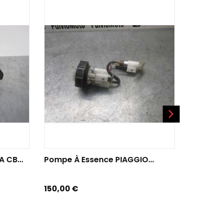
AJOUTER AU PANIER
AJO
 CB...
Pompe À Essence PIAGGIO...
Pompe 
Prix
Prix
150,00 €
50,00 