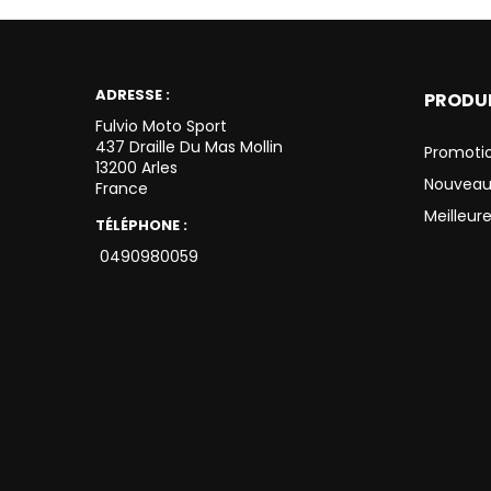
ADRESSE :
PRODU
Fulvio Moto Sport
437 Draille Du Mas Mollin
Promoti
13200 Arles
Nouveau
France
Meilleur
TÉLÉPHONE :
0490980059