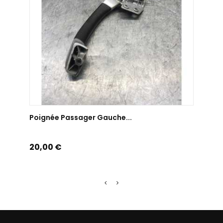
AJOUTER AU PANIER
Poignée Passager Gauche...
Poign
Prix
Prix
20,00 €
20,0