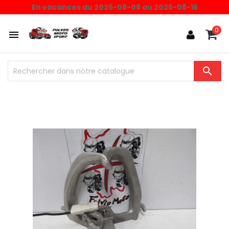
En vacances du 2026-08-08 au 2026-08-16
0

