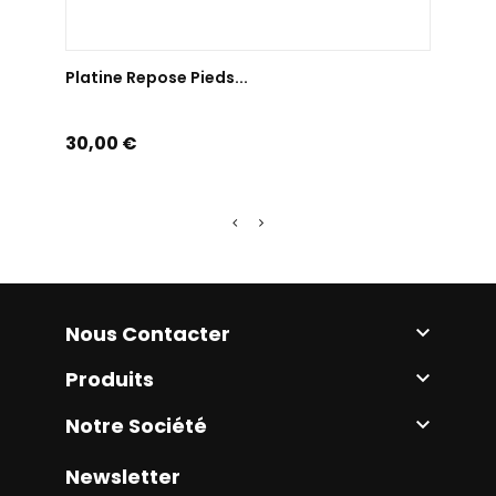
AJOUTER AU PANIER
Platine Repose Pieds...
Plati
Prix
Prix
30,00 €
30,0
Nous Contacter

Produits

Notre Société

Newsletter