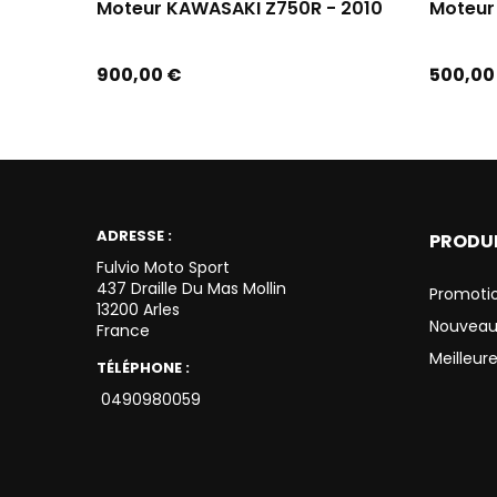
Moteur KAWASAKI Z750R - 2010
Moteur
Prix
Prix
900,00 €
500,00
ADRESSE :
PRODU
Fulvio Moto Sport
437 Draille Du Mas Mollin
Promoti
13200 Arles
Nouveau
France
Meilleur
TÉLÉPHONE :
0490980059