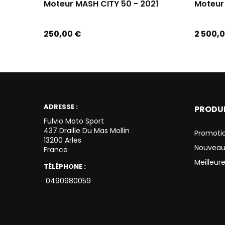
Moteur MASH CITY 50 - 2021
Moteur
Prix
Prix
250,00 €
2 500,
ADRESSE :
PRODU
Fulvio Moto Sport
437 Draille Du Mas Mollin
Promoti
13200 Arles
Nouveau
France
Meilleur
TÉLÉPHONE :
0490980059