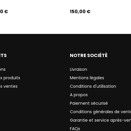
Prix
00 €
150,00 €
ITS
NOTRE SOCIÉTÉ
ons
Livraison
x produits
Mentions légales
es ventes
Conditions d'utilisation
A propos
Paiement sécurisé
Conditions générales de vent
Garantie et service après-ve
FAQs