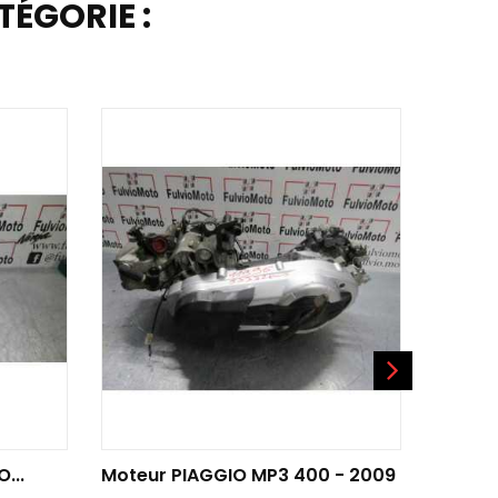
ÉGORIE :
AJOUTER AU PANIER
AJO
...
Moteur PIAGGIO MP3 400 - 2009
Moteur