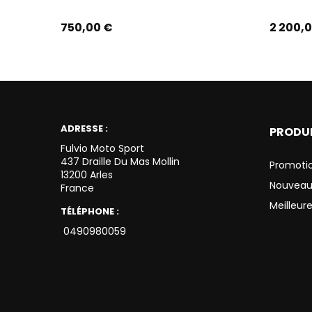
Prix
Prix
750,00 €
2 200,
ADRESSE :
PRODU
Fulvio Moto Sport
437 Draille Du Mas Mollin
Promoti
13200 Arles
Nouveau
France
Meilleur
TÉLÉPHONE :
0490980059