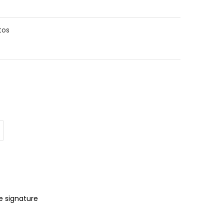
tos
e signature