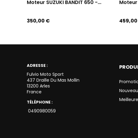
Moteur SUZUKI BANDIT 650 -...
Moteur 
Prix
Prix
350,00 €
459,00
ADRESSE :
PRODU
Fulvio Moto Sport
437 Draille Du Mas Mollin
Promoti
13200 Arles
Nouveau
France
Meilleur
TÉLÉPHONE :
0490980059