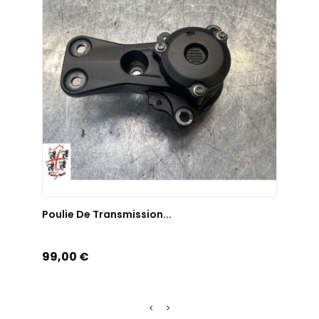
AJOUTER AU PANIER
Poulie De Transmission...
Moteu
Prix
Prix
99,00 €
189,