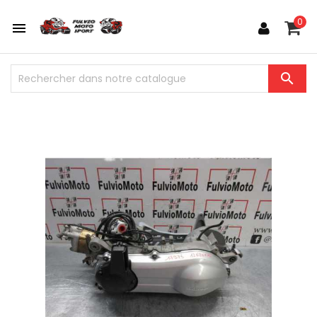
0

