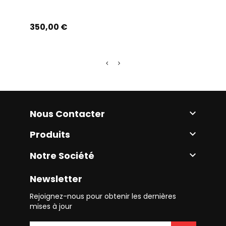
Prix
Prix
350,00 €
250,
Nous Contacter

Produits

Notre Société

Newsletter
Rejoignez-nous pour obtenir les dernières
mises à jour