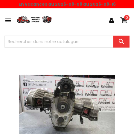
En vacances du 2026-08-08 au 2026-08-16
0

