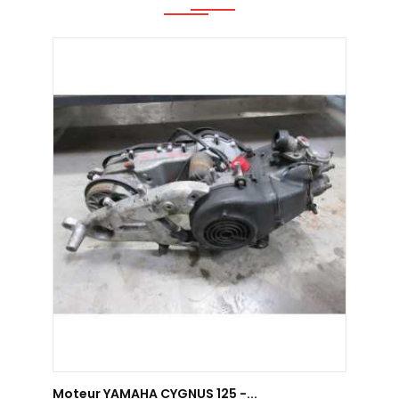
AJOUTER AU PANIER
Moteur YAMAHA CYGNUS 125 -...
Mote