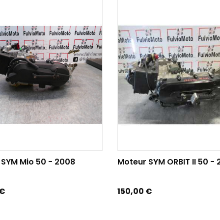
TER AU PANIER
AJOUTER AU PANIER
 SYM Mio 50 - 2008
Moteur SYM ORBIT II 50 -
Prix
 €
150,00 €