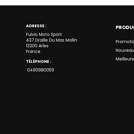
ADRESSE :
PRODU
Fulvio Moto Sport
437 Draille Du Mas Mollin
Promoti
13200 Arles
Nouveau
France
Meilleur
TÉLÉPHONE :
0490980059