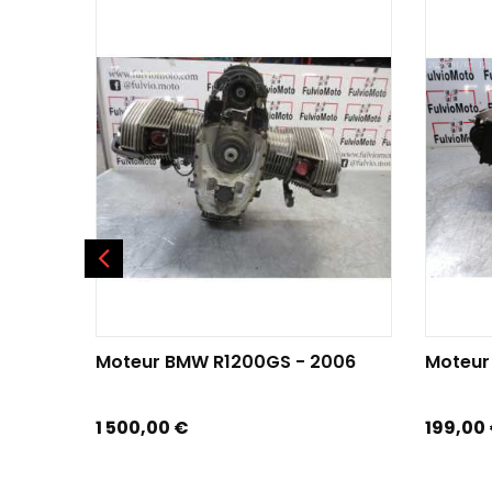
AJOUTER AU PANIER
AJOU
Moteur BMW R1200GS - 2006
Moteur
Prix
Prix
1 500,00 €
199,00