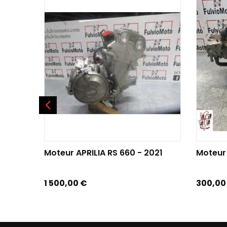
AJOUTER AU PANIER
AJOU
Moteur APRILIA RS 660 - 2021
Moteur
Prix
Prix
1 500,00 €
300,00