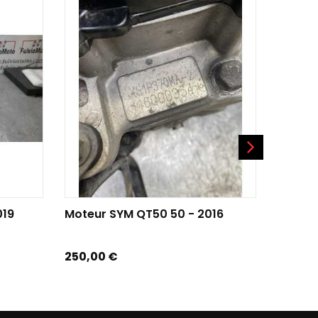
AJOUTER AU PANIER
AJO
019
Moteur SYM QT50 50 - 2016
Moteur
Prix
Prix
250,00 €
300,00