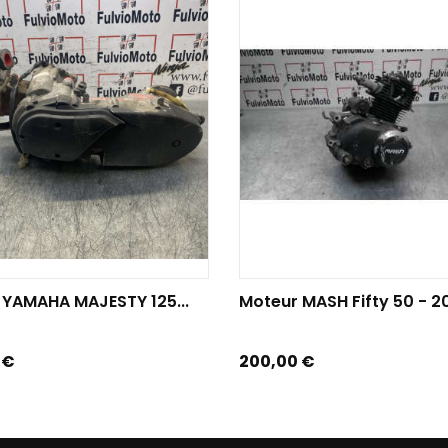
TER AU PANIER
AJOUTER AU PANIER
 YAMAHA MAJESTY 125...
Moteur MASH Fifty 50 - 2
Prix
 €
200,00 €