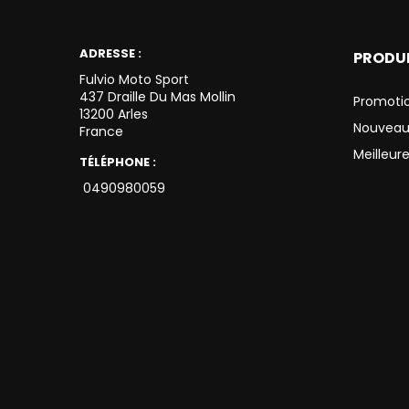
ADRESSE :
PRODU
Fulvio Moto Sport
437 Draille Du Mas Mollin
Promoti
13200 Arles
Nouveau
France
Meilleur
TÉLÉPHONE :
0490980059