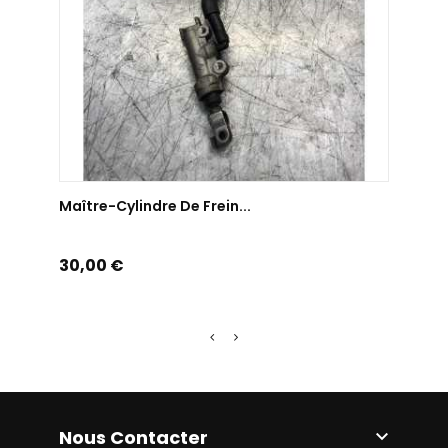
AJOUTER AU PANIER
Maître-Cylindre De Frein...
Maîtr
Prix
Prix
30,00 €
30,0
Nous Contacter
