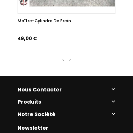
AJOUTER AU PANIER
Maître-Cylindre De Frein...
Maitr
Prix
Prix
49,00 €
35,0
Nous Contacter

Produits

Notre Société

Newsletter