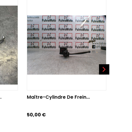
AJOUTER AU PANIER
AJO
.
Maître-Cylindre De Frein...
Maitre 
Prix
Prix
50,00 €
30,00 