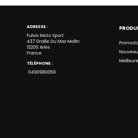
ADRESSE :
PRODU
Fulvio Moto Sport
437 Draille Du Mas Mollin
Promoti
13200 Arles
Nouveau
France
Meilleur
TÉLÉPHONE :
0490980059