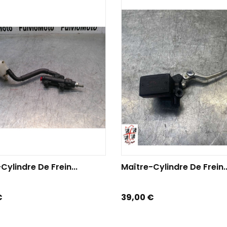
TER AU PANIER
AJOUTER AU PANIER
Cylindre De Frein...
Maître-Cylindre De Frein..
Prix
€
39,00 €