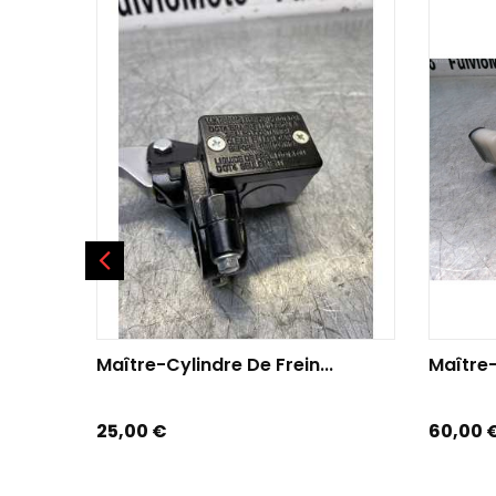
AJOUTER AU PANIER
AJOU
Maître-Cylindre De Frein...
Maître-
Prix
Prix
25,00 €
60,00 