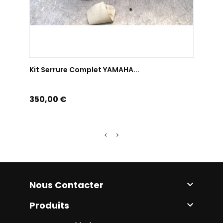
AJOUTER AU PANIER
Kit Serrure Complet YAMAHA...
Kit S
Prix
Prix
350,00 €
25,0
Nous Contacter

Produits
