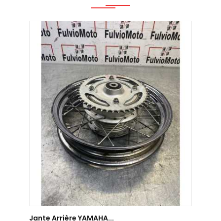
AJOUTER AU PANIER
Jante Arrière YAMAHA...
Jante