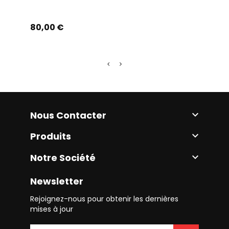
Prix
Prix
80,00 €
35,0
Nous Contacter

Produits

Notre Société

Newsletter
Rejoignez-nous pour obtenir les dernières
mises à jour