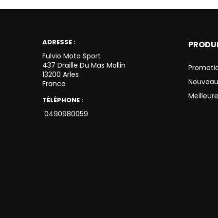
ADRESSE :
PRODU
Fulvio Moto Sport
437 Draille Du Mas Mollin
Promoti
13200 Arles
Nouveau
France
Meilleur
TÉLÉPHONE :
0490980059