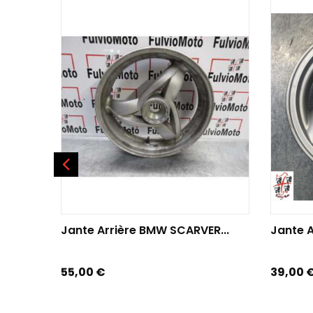
AJOUTER AU PANIER
AJOU
Jante Arrière BMW SCARVER...
Jante A
Prix
Prix
55,00 €
39,00 