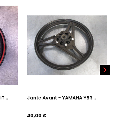
AJO
Jante 
Prix
50,00 
AJOUTER AU PANIER
T...
Jante Avant - YAMAHA YBR...
Prix
40,00 €