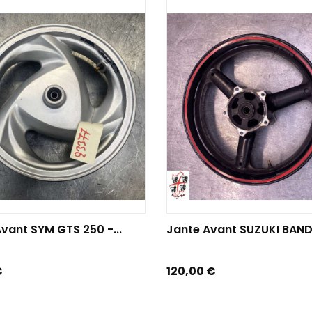
TER AU PANIER
AJOUTER AU PANIER
vant SYM GTS 250 -...
Jante Avant SUZUKI BANDI
Prix
€
120,00 €