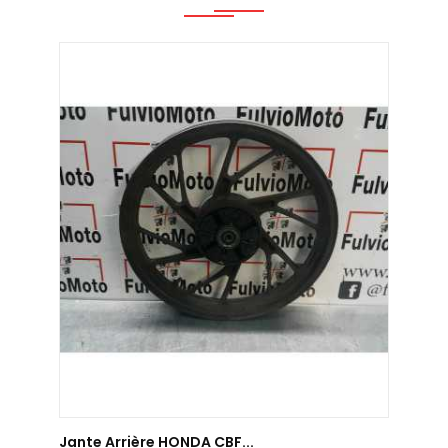
AJOUTER AU PANIER
Jante Arrière HONDA CBF...
Jante