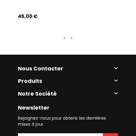
Prix
Prix
45,00 €
50,0
Nous Contacter

Produits

Notre Société

Newsletter
Rejoignez-nous pour obtenir les dernières
mises à jour