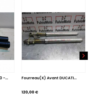
AJOUTER AU PANIER
AJO
 -...
Fourreau(x) Avant DUCATI...
Fourre
Prix
Prix
120,00 €
150,00