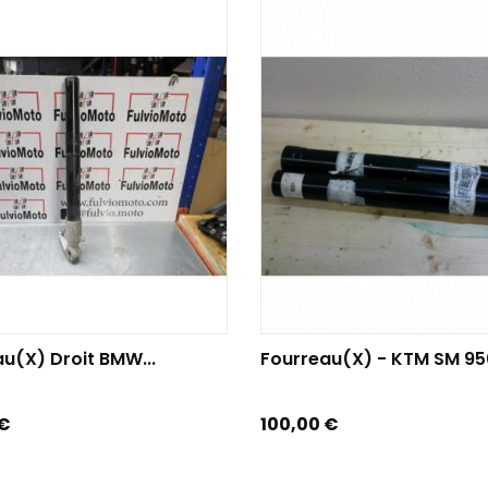
TER AU PANIER
AJOUTER AU PANIER
u(x) Droit BMW...
Fourreau(x) - KTM SM 950
Prix
 €
100,00 €