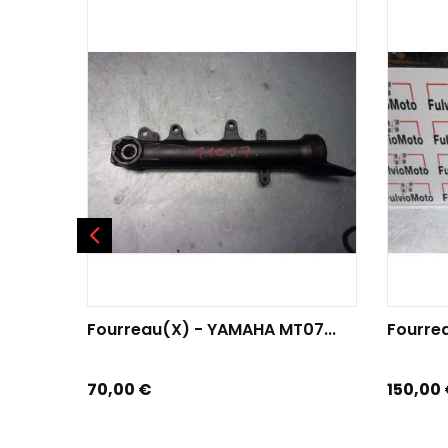
AJOUTER AU PANIER
AJOU
Fourreau(x) - YAMAHA MT07...
Fourrea
Prix
Prix
70,00 €
150,00