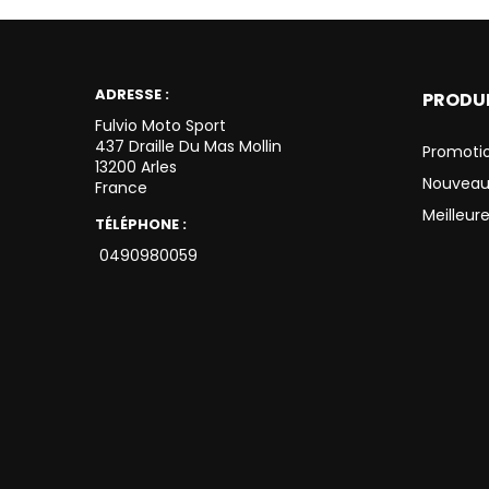
ADRESSE :
PRODU
Fulvio Moto Sport
437 Draille Du Mas Mollin
Promoti
13200 Arles
Nouveau
France
Meilleur
TÉLÉPHONE :
0490980059