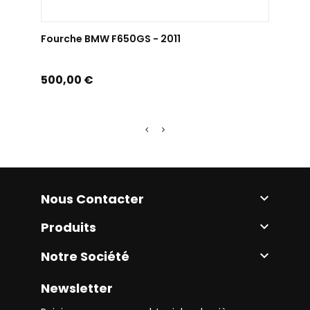
AJOUTER AU PANIER
Fourche BMW F650GS - 2011
Fourc
Prix
Prix
500,00 €
80,0
Nous Contacter

Produits

Notre Société

Newsletter