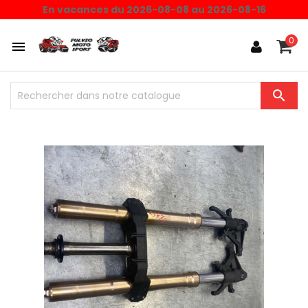
En vacances du 2026-08-08 au 2026-08-16
0

