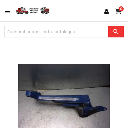
0

