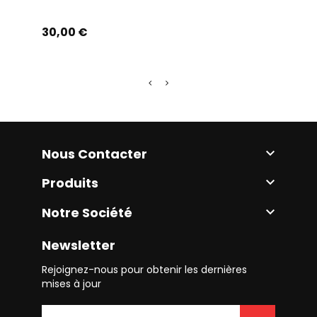
Prix
Prix
30,00 €
25,0
Nous Contacter

Produits

Notre Société

Newsletter
Rejoignez-nous pour obtenir les dernières
mises à jour