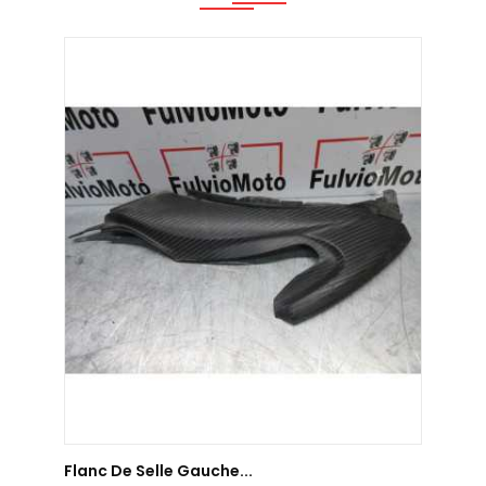
AJOUTER AU PANIER
Flanc De Selle Gauche...
Flanc