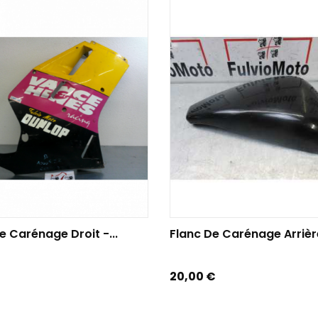
TER AU PANIER
AJOUTER AU PANIER
e Carénage Droit -...
Flanc De Carénage Arrière
Prix
20,00 €