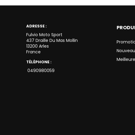
ADRESSE :
PRODU
Fulvio Moto Sport
437 Draille Du Mas Mollin
Promoti
13200 Arles
Nouveau
France
Meilleur
TÉLÉPHONE :
0490980059