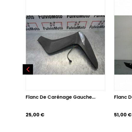
AJOUTER AU PANIER
AJOU
Flanc De Carénage Gauche...
Flanc D
Prix
Prix
25,00 €
51,00 €