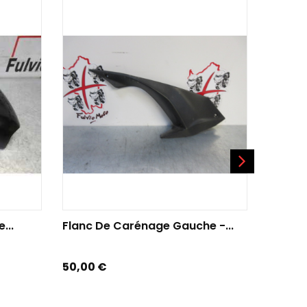
AJOUTER AU PANIER
AJO
...
Flanc De Carénage Gauche -...
Flanc 
Prix
Prix
50,00 €
60,00 