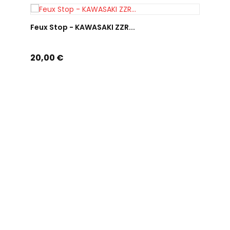
AJOUTER AU PANIER
Feux Stop - KAWASAKI ZZR...
Prix
20,00 €
Feu P